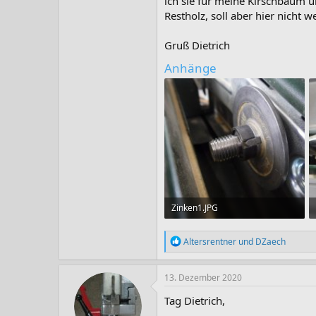
ich sie für meine Kirschbaum 
Restholz, soll aber hier nicht we
Gruß Dietrich
Anhänge
Zinken1.JPG
131,6 KB · Aufrufe: 175
R
Altersrentner
und
DZaech
e
a
k
13. Dezember 2020
t
i
Tag Dietrich,
o