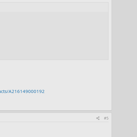
ducts/A216149000192
#5