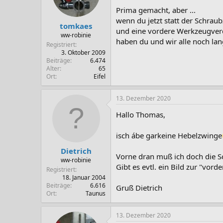
n
Prima gemacht, aber ...
e
n
wenn du jetzt statt der Schrau
tomkaes
:
und eine vordere Werkzeugver
ww-robinie
haben du und wir alle noch l
Registriert
3. Oktober 2009
Beiträge
6.474
Alter
65
Ort
Eifel
13. Dezember 2020
Hallo Thomas,
isch ábe garkeine Hebelzwinge
Dietrich
Vorne dran muß ich doch die Sc
ww-robinie
Gibt es evtl. ein Bild zur "vo
Registriert
18. Januar 2004
Beiträge
6.616
Gruß Dietrich
Ort
Taunus
13. Dezember 2020