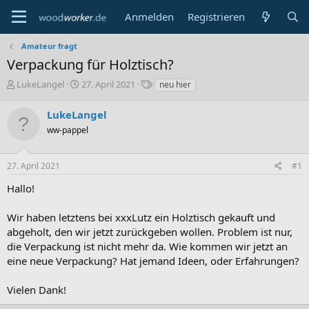
Anmelden
Registrieren
Amateur fragt
Verpackung für Holztisch?
E
E
S
LukeLangel
27. April 2021
neu hier
r
r
c
s
s
h
LukeLangel
t
t
l
ww-pappel
e
e
a
l
l
g
l
l
w
27. April 2021
#1
e
t
o
r
a
r
Hallo!
m
t
e
Wir haben letztens bei xxxLutz ein Holztisch gekauft und
abgeholt, den wir jetzt zurückgeben wollen. Problem ist nur,
die Verpackung ist nicht mehr da. Wie kommen wir jetzt an
eine neue Verpackung? Hat jemand Ideen, oder Erfahrungen?
Vielen Dank!