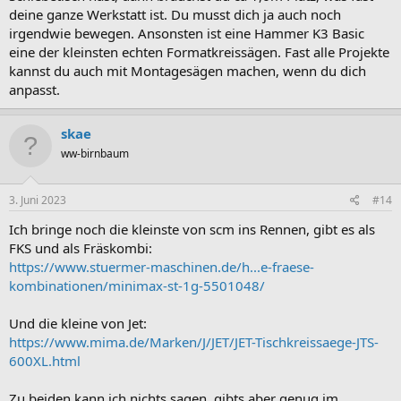
deine ganze Werkstatt ist. Du musst dich ja auch noch
irgendwie bewegen. Ansonsten ist eine Hammer K3 Basic
eine der kleinsten echten Formatkreissägen. Fast alle Projekte
kannst du auch mit Montagesägen machen, wenn du dich
anpasst.
skae
ww-birnbaum
3. Juni 2023
#14
Ich bringe noch die kleinste von scm ins Rennen, gibt es als
FKS und als Fräskombi:
https://www.stuermer-maschinen.de/h...e-fraese-
kombinationen/minimax-st-1g-5501048/
Und die kleine von Jet:
https://www.mima.de/Marken/J/JET/JET-Tischkreissaege-JTS-
600XL.html
Zu beiden kann ich nichts sagen, gibts aber genug im