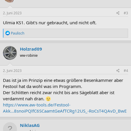
o
n
e
2. Juni 2023
#3
n
:
Ulmia KS1. Gibt's nur gebraucht, und nicht oft.
R
Paulisch
e
a
k
Holzrad09
t
ww-robinie
i
o
n
e
2. Juni 2023
#4
n
:
Das ist ja im Prinzip eine etwas größere Besenkammer aber
Festool hat da wohl was im Programm.
Der Schlitten reicht zwar nicht bis ans Sägeblatt aber ist
verdammt nah dran.
https://www.aw-tools.de/Festool-
Akk...8snoiPQlfC6SCaamtGeAfTCRg12US_-RoCsT4QAvD_BwE
NiklasAG