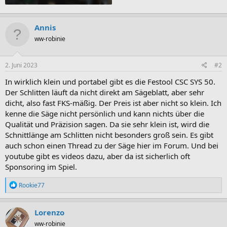
Annis
ww-robinie
2. Juni 2023
#2
In wirklich klein und portabel gibt es die Festool CSC SYS 50.
Der Schlitten läuft da nicht direkt am Sägeblatt, aber sehr
dicht, also fast FKS-mäßig. Der Preis ist aber nicht so klein. Ich
kenne die Säge nicht persönlich und kann nichts über die
Qualität und Präzision sagen. Da sie sehr klein ist, wird die
Schnittlänge am Schlitten nicht besonders groß sein. Es gibt
auch schon einen Thread zu der Säge hier im Forum. Und bei
youtube gibt es videos dazu, aber da ist sicherlich oft
Sponsoring im Spiel.
R
Rookie77
e
a
k
Lorenzo
t
ww-robinie
i