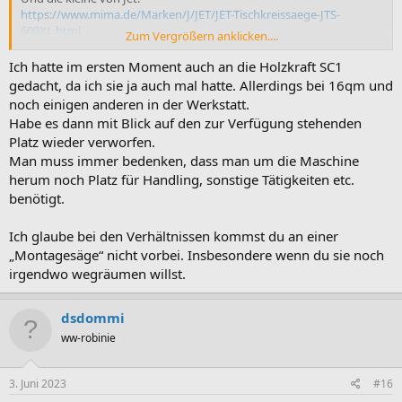
https://www.mima.de/Marken/J/JET/JET-Tischkreissaege-JTS-
600XL.html
Zum Vergrößern anklicken....
Zu beiden kann ich nichts sagen, gibts aber genug im Forum...
Ich hatte im ersten Moment auch an die Holzkraft SC1
gedacht, da ich sie ja auch mal hatte. Allerdings bei 16qm und
Ob du bei deinen Platzverhältnissen glücklich wirst mit so einer
noch einigen anderen in der Werkstatt.
großen Maschine? Vor allem wenn du auf Massivholz Bearbeitung
Habe es dann mit Blick auf den zur Verfügung stehenden
schaust braucht es ja auch noch einen Hobel...Dennoch viel Erfolg
Platz wieder verworfen.
bei der Suche
Man muss immer bedenken, dass man um die Maschine
herum noch Platz für Handling, sonstige Tätigkeiten etc.
benötigt.
Ich glaube bei den Verhältnissen kommst du an einer
„Montagesäge“ nicht vorbei. Insbesondere wenn du sie noch
irgendwo wegräumen willst.
dsdommi
ww-robinie
3. Juni 2023
#16