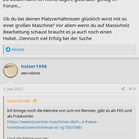
Forum...
Ob du bei deinen Platzverhältnissen glücklich wirst mit so
einer großen Maschine? Vor allem wenn du auf Massivholz
Bearbeitung schaust braucht es ja auch noch einen
Hobel...Dennoch viel Erfolg bei der Suche
R
Alceste
e
a
k
holzer1998
t
ww-robinie
i
o
n
e
3. Juni 2023
#15
n
:
skae schrieb:
Ich bringe noch die kleinste von scm ins Rennen, gibt es als FKS und
als Fräskombi:
https://www.stuermer-maschinen.de/h...e-fraese-
kombinationen/minimax-st-1g-5501048/
Und die kleine von Jet: