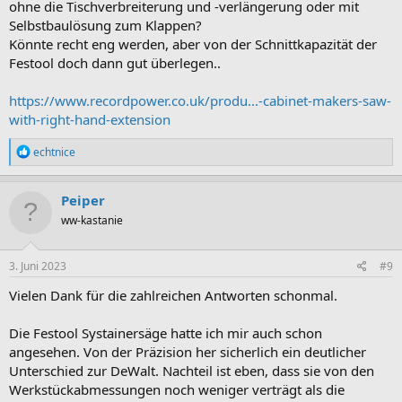
ohne die Tischverbreiterung und -verlängerung oder mit
Selbstbaulösung zum Klappen?
Könnte recht eng werden, aber von der Schnittkapazität der
Festool doch dann gut überlegen..
https://www.recordpower.co.uk/produ...-cabinet-makers-saw-
with-right-hand-extension
R
echtnice
e
a
k
Peiper
t
ww-kastanie
i
o
n
e
3. Juni 2023
#9
n
:
Vielen Dank für die zahlreichen Antworten schonmal.
Die Festool Systainersäge hatte ich mir auch schon
angesehen. Von der Präzision her sicherlich ein deutlicher
Unterschied zur DeWalt. Nachteil ist eben, dass sie von den
Werkstückabmessungen noch weniger verträgt als die