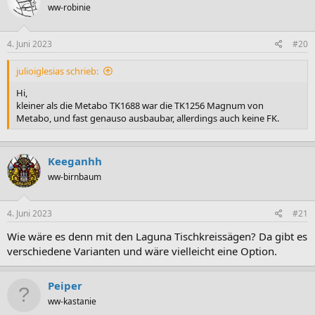
ww-robinie
i
o
n
e
4. Juni 2023
#20
n
:
julioiglesias schrieb:
Hi,
kleiner als die Metabo TK1688 war die TK1256 Magnum von
Metabo, und fast genauso ausbaubar, allerdings auch keine FK.
Keeganhh
ww-birnbaum
4. Juni 2023
#21
Wie wäre es denn mit den Laguna Tischkreissägen? Da gibt es
verschiedene Varianten und wäre vielleicht eine Option.
Peiper
ww-kastanie