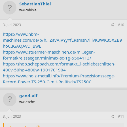
SebastianThiel
ww-robinie
3. Juni 2023
#10
https://www.hbm-
machines.com/de/p/h...ZavAiVYyYfLRsmsn7lllvK3WK35XZB9
hoCuGAQAvD_BwE
https://www.stuermer-maschinen.de/m...egen-
formatkreissaegen/minimax-sc-1g-5504113/
https://shop.scheppach.com/formatkr...l-schiebeschlitten-
400v-50hz-4800w-1901701904
https://www.holz-metall.info/Premium-Praezisionssaege-
Record-Power-TS-250-C-mit-Rolltisch/TS250C
gand-alf
ww-esche
3. Juni 2023
#11