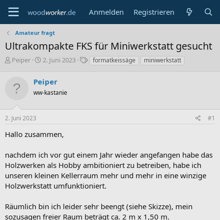
Anmelden
Registrieren
Amateur fragt
Ultrakompakte FKS für Miniwerkstatt gesucht
E
E
S
Peiper
2. Juni 2023
formatkeissäge
miniwerkstatt
r
r
c
s
s
h
Peiper
t
t
l
ww-kastanie
e
e
a
l
l
g
l
l
w
2. Juni 2023
#1
e
t
o
r
a
r
Hallo zusammen,
m
t
e
nachdem ich vor gut einem Jahr wieder angefangen habe das
Holzwerken als Hobby ambitioniert zu betreiben, habe ich
unseren kleinen Kellerraum mehr und mehr in eine winzige
Holzwerkstatt umfunktioniert.
Räumlich bin ich leider sehr beengt (siehe Skizze), mein
sozusagen freier Raum beträgt ca. 2 m x 1,50 m.