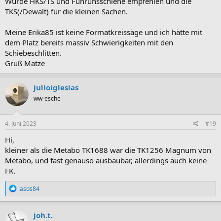
Würde HKS/TS und Führunsschiene empfehlen und die
TKS(/Dewalt) für die kleinen Sachen.
Meine Erika85 ist keine Formatkreissäge und ich hätte mit
dem Platz bereits massiv Schwierigkeiten mit den
Schiebeschlitten.
Gruß Matze
julioiglesias
ww-esche
4. Juni 2023
#19
Hi,
kleiner als die Metabo TK1688 war die TK1256 Magnum von
Metabo, und fast genauso ausbaubar, allerdings auch keine
FK.
R
lasos84
e
a
k
joh.t.
t