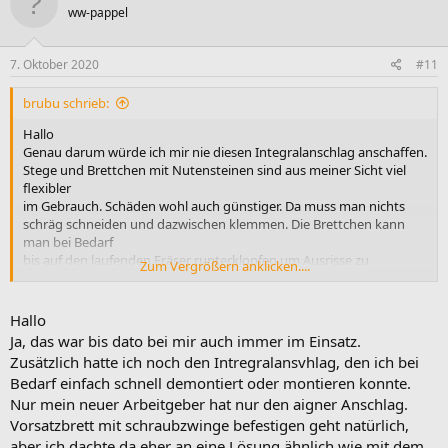
ww-pappel
7. Oktober 2020
#11
brubu schrieb:
Hallo
Genau darum würde ich mir nie diesen Integralanschlag anschaffen.
Stege und Brettchen mit Nutensteinen sind aus meiner Sicht viel
flexibler
im Gebrauch. Schäden wohl auch günstiger. Da muss man nichts
schräg schneiden und dazwischen klemmen. Die Brettchen kann
man bei Bedarf
bis auf den laufenden Fräser runterklopfen um Ausrisse zu
Zum Vergrößern anklicken....
vermeiden.
Gruss und guter Wochenstart
brubu
Hallo
Ja, das war bis dato bei mir auch immer im Einsatz.
Zusätzlich hatte ich noch den Intregralansvhlag, den ich bei
Bedarf einfach schnell demontiert oder montieren konnte.
Nur mein neuer Arbeitgeber hat nur den aigner Anschlag.
Vorsatzbrett mit schraubzwinge befestigen geht natürlich,
aber ich dachte da eher an eine Lösung ähnlich wie mit dem