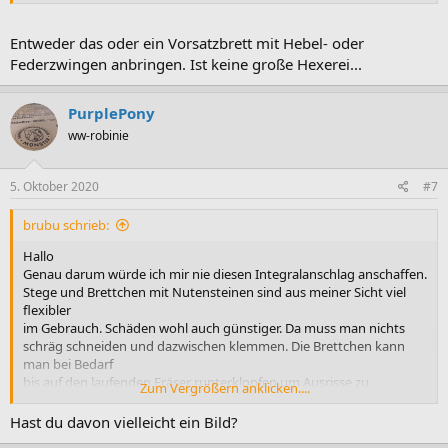
Entweder das oder ein Vorsatzbrett mit Hebel- oder
Federzwingen anbringen. Ist keine große Hexerei...
PurplePony
ww-robinie
5. Oktober 2020
#7
brubu schrieb:
Hallo
Genau darum würde ich mir nie diesen Integralanschlag anschaffen.
Stege und Brettchen mit Nutensteinen sind aus meiner Sicht viel
flexibler
im Gebrauch. Schäden wohl auch günstiger. Da muss man nichts
schräg schneiden und dazwischen klemmen. Die Brettchen kann
man bei Bedarf
bis auf den laufenden Fräser runterklopfen um Ausrisse zu
Zum Vergrößern anklicken....
vermeiden.
Gruss und guter Wochenstart
Hast du davon vielleicht ein Bild?
brubu