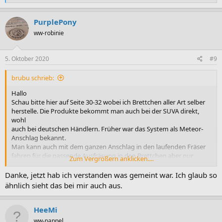
e
a
k
PurplePony
t
ww-robinie
i
o
n
e
5. Oktober 2020
#9
n
:
brubu schrieb:
Hallo
Schau bitte hier auf Seite 30-32 wobei ich Brettchen aller Art selber
herstelle. Die Produkte bekommt man auch bei der SUVA direkt,
wohl
auch bei deutschen Händlern. Früher war das System als Meteor-
Anschlag bekannt.
Man kann auch mit dem ganzen Anschlag in den laufenden Fräser
fahren für die passende Ausfräsung in den Brettchen aber nur
Zum Vergrößern anklicken....
sofern der
Anschlag eine gute Parallelführung hat.
Danke, jetzt hab ich verstanden was gemeint war. Ich glaub so
https://www.ineichen.ch/produkte/maschinenzubehoer/sicherheits
ähnlich sieht das bei mir auch aus.
einrichtungen/2019_SUVA-Uebersicht.pdf
Gruss brubu
HeeMi
ww-pappel