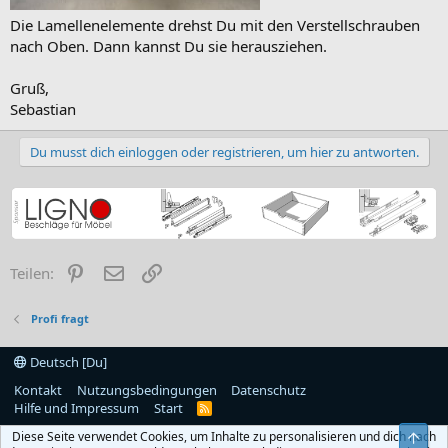
Die Lamellenelemente drehst Du mit den Verstellschrauben
nach Oben. Dann kannst Du sie herausziehen.
Gruß,
Sebastian
Du musst dich einloggen oder registrieren, um hier zu antworten.
Pinterest
E-Mail
Link
Teilen:
Profi fragt
Deutsch [Du]
Kontakt
Nutzungsbedingungen
Datenschutz
Hilfe und Impressum
Start
R
S
Diese Seite verwendet Cookies, um Inhalte zu personalisieren und dich nach
Obe
S