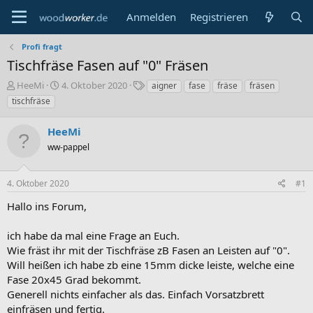
Anmelden
Registrieren
Profi fragt
Tischfräse Fasen auf "0" Fräsen
E
E
S
HeeMi
4. Oktober 2020
aigner
fase
fräse
fräsen
r
r
c
tischfräse
s
s
h
t
t
l
HeeMi
e
e
a
l
ww-pappel
l
g
l
l
w
e
t
o
4. Oktober 2020
#1
r
a
r
m
t
Hallo ins Forum,
e
ich habe da mal eine Frage an Euch.
Wie fräst ihr mit der Tischfräse zB Fasen an Leisten auf "0".
Will heißen ich habe zb eine 15mm dicke leiste, welche eine
Fase 20x45 Grad bekommt.
Generell nichts einfacher als das. Einfach Vorsatzbrett
einfräsen und fertig.