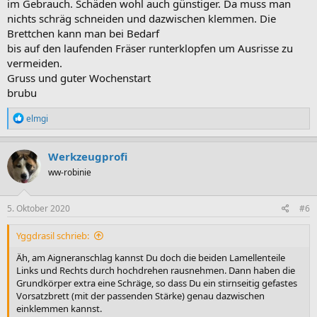
im Gebrauch. Schäden wohl auch günstiger. Da muss man
nichts schräg schneiden und dazwischen klemmen. Die
Brettchen kann man bei Bedarf
bis auf den laufenden Fräser runterklopfen um Ausrisse zu
vermeiden.
Gruss und guter Wochenstart
brubu
R
elmgi
e
a
k
Werkzeugprofi
t
ww-robinie
i
o
n
e
5. Oktober 2020
#6
n
:
Yggdrasil schrieb:
Äh, am Aigneranschlag kannst Du doch die beiden Lamellenteile
Links und Rechts durch hochdrehen rausnehmen. Dann haben die
Grundkörper extra eine Schräge, so dass Du ein stirnseitig gefastes
Vorsatzbrett (mit der passenden Stärke) genau dazwischen
einklemmen kannst.