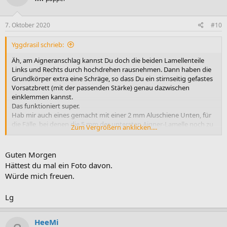
7. Oktober 2020
#10
Yggdrasil schrieb:
Äh, am Aigneranschlag kannst Du doch die beiden Lamellenteile
Links und Rechts durch hochdrehen rausnehmen. Dann haben die
Grundkörper extra eine Schräge, so dass Du ein stirnseitig gefastes
Vorsatzbrett (mit der passenden Stärke) genau dazwischen
einklemmen kannst.
Das funktioniert super.
Hab mir auch eines gemacht mit einer 2 mm Aluschiene Unten, für
die Fälle, bei denen die 5 mm der untersten Aigner-Lamelle noch zu
Zum Vergrößern anklicken....
viel sind.
Gruß,
Guten Morgen
Hättest du mal ein Foto davon.
Sebastian
Würde mich freuen.
Lg
HeeMi