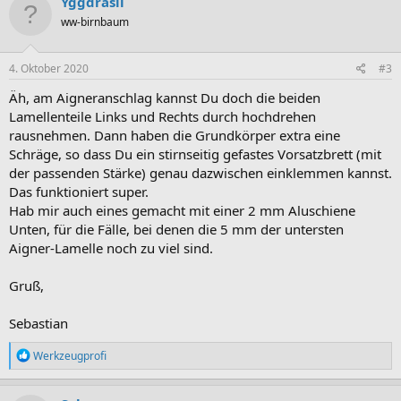
Yggdrasil
ww-birnbaum
4. Oktober 2020
#3
Äh, am Aigneranschlag kannst Du doch die beiden
Lamellenteile Links und Rechts durch hochdrehen
rausnehmen. Dann haben die Grundkörper extra eine
Schräge, so dass Du ein stirnseitig gefastes Vorsatzbrett (mit
der passenden Stärke) genau dazwischen einklemmen kannst.
Das funktioniert super.
Hab mir auch eines gemacht mit einer 2 mm Aluschiene
Unten, für die Fälle, bei denen die 5 mm der untersten
Aigner-Lamelle noch zu viel sind.
Gruß,
Sebastian
R
Werkzeugprofi
e
a
k