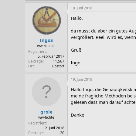
18. Juni 2018
Hallo,
da musst du aber ein gutes Au
vergrößert. Reell wird es, wen
IngoS
ww-robinie
Gruß
Registriert
5. Februar 2017
Beiträge
11.567
Ingo
Ort
Ebstorf
19. Juni 2018
Hallo Ingo, die Genauigkeitskl
meine fragliche Methoden beise
gelesen dass man darauf achten
grole
Danke
ww-fichte
Registriert
12. Juni 2018
Beiträge
20