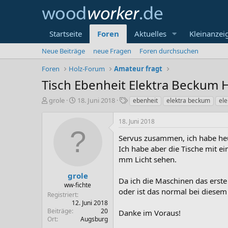
Startseite
Foren
Aktuelles
Kleinanzei
Neue Beiträge
neue Fragen
Foren durchsuchen
Foren
Holz-Forum
Amateur fragt
Tisch Ebenheit Elektra Beckum 
E
E
S
grole
18. Juni 2018
ebenheit
elektra beckum
ele
r
r
c
s
s
h
18. Juni 2018
t
t
l
e
e
a
Servus zusammen, ich habe heut
l
l
g
Ich habe aber die Tische mit e
l
l
w
mm Licht sehen.
e
t
o
r
a
r
grole
Da ich die Maschinen das erste
m
t
ww-fichte
oder ist das normal bei diesem 
e
Registriert
12. Juni 2018
Beiträge
20
Danke im Voraus!
Ort
Augsburg