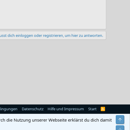
sst dich einloggen oder registrieren, um hier zu antworten.
dingungen
Datenschutz
Hilfe und Impressum
Start
R
S
S
Obe
rch die Nutzung unserer Webseite erklärst du dich damit
Unt