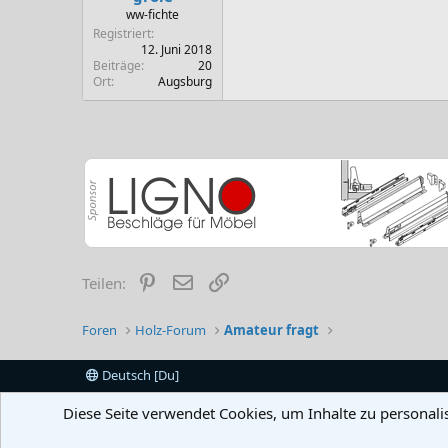
ww-fichte
Registriert
12. Juni 2018
Beiträge
20
Ort
Augsburg
Pinterest
E-Mail
Link
Teilen:
Foren
Holz-Forum
Amateur fragt
Deutsch [Du]
Diese Seite verwendet Cookies, um Inhalte zu personali