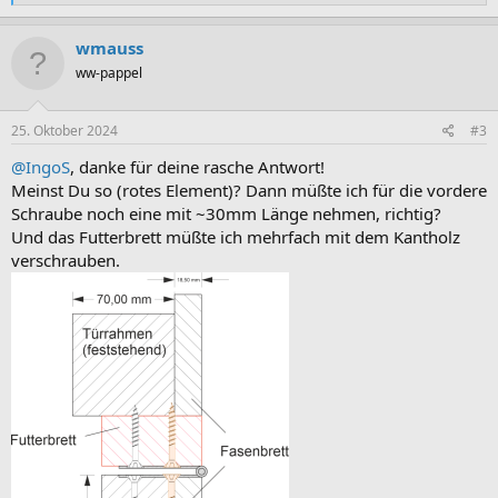
e
a
k
wmauss
t
ww-pappel
i
o
n
e
25. Oktober 2024
#3
n
:
@IngoS
, danke für deine rasche Antwort!
Meinst Du so (rotes Element)? Dann müßte ich für die vordere
Schraube noch eine mit ~30mm Länge nehmen, richtig?
Und das Futterbrett müßte ich mehrfach mit dem Kantholz
verschrauben.