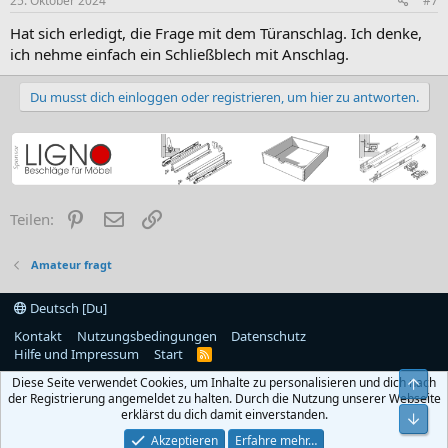
25. Oktober 2024
#7
Hat sich erledigt, die Frage mit dem Türanschlag. Ich denke,
ich nehme einfach ein Schließblech mit Anschlag.
Du musst dich einloggen oder registrieren, um hier zu antworten.
Pinterest
E-Mail
Link
Teilen:
Amateur fragt
Deutsch [Du]
Kontakt
Nutzungsbedingungen
Datenschutz
Hilfe und Impressum
Start
R
S
Diese Seite verwendet Cookies, um Inhalte zu personalisieren und dich nach
S
Obe
der Registrierung angemeldet zu halten. Durch die Nutzung unserer Webseite
erklärst du dich damit einverstanden.
Unt
Akzeptieren
Erfahre mehr…