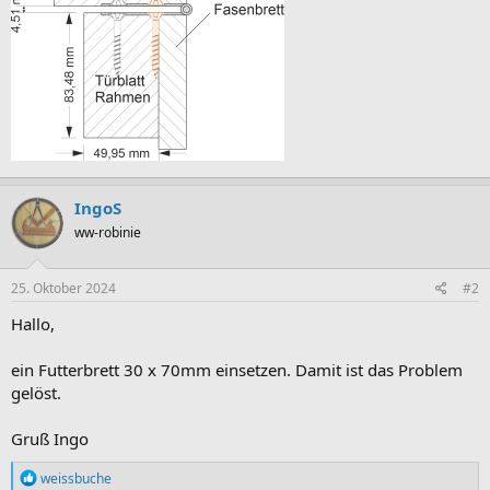
IngoS
ww-robinie
25. Oktober 2024
#2
Hallo,
ein Futterbrett 30 x 70mm einsetzen. Damit ist das Problem
gelöst.
Gruß Ingo
R
weissbuche