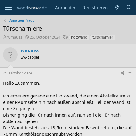
Anmelden
Registrieren
Amateur fragt
Türscharniere
E
E
S
wmauss
25. Oktober 2024
holzwand
türscharnier
r
r
c
s
s
h
wmauss
t
t
l
ww-pappel
e
e
a
l
l
g
l
l
w
25. Oktober 2024
#1
e
t
o
r
a
r
Hallo Zusammen,
m
t
e
ich erneuere gerade eine Holzwand, die einen Abstellraum zu
einer RAumseite hin nach außen abschließt. Teil der Wand ist
eine Zugangstür.
Bisher ging die Tür nach innen auf, nun soll die Tür nach
außen auf gehen.
Die Wand besteht aus 18,5mm starken Fasenbrettern, die auf
70mm Kanthölzer geschraubt werden.