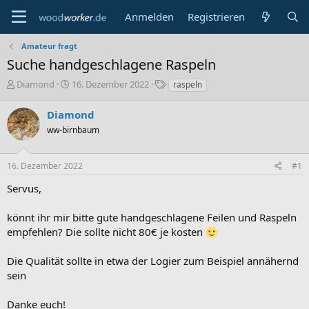
Anmelden
Registrieren
Amateur fragt
Suche handgeschlagene Raspeln
E
E
S
Diamond
16. Dezember 2022
raspeln
r
r
c
s
s
h
Diamond
t
t
l
ww-birnbaum
e
e
a
l
l
g
l
l
w
16. Dezember 2022
#1
e
t
o
r
a
r
Servus,
m
t
e
könnt ihr mir bitte gute handgeschlagene Feilen und Raspeln
empfehlen? Die sollte nicht 80€ je kosten
Die Qualität sollte in etwa der Logier zum Beispiel annähernd
sein
Danke euch!