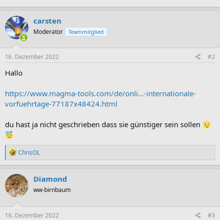
carsten
Moderator
Teammitglied
16. Dezember 2022
#2
Hallo
https://www.magma-tools.com/de/onli...-internationale-
vorfuehrtage-77187x48424.html
du hast ja nicht geschrieben dass sie günstiger sein sollen
R
ChrisOL
e
a
k
Diamond
t
ww-birnbaum
i
o
n
e
16. Dezember 2022
#3