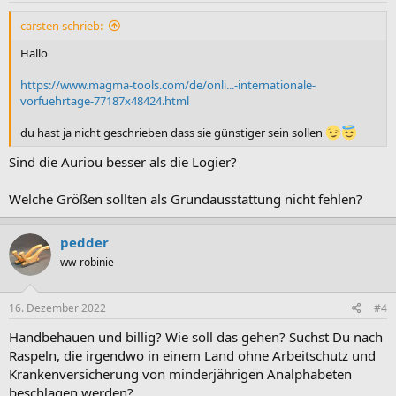
n
:
carsten schrieb:
Hallo
https://www.magma-tools.com/de/onli...-internationale-
vorfuehrtage-77187x48424.html
du hast ja nicht geschrieben dass sie günstiger sein sollen
Sind die Auriou besser als die Logier?
Welche Größen sollten als Grundausstattung nicht fehlen?
pedder
ww-robinie
16. Dezember 2022
#4
Handbehauen und billig? Wie soll das gehen? Suchst Du nach
Raspeln, die irgendwo in einem Land ohne Arbeitschutz und
Krankenversicherung von minderjährigen Analphabeten
beschlagen werden?