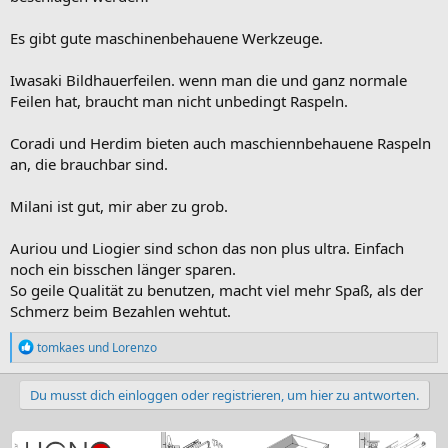
Es gibt gute maschinenbehauene Werkzeuge.
Iwasaki Bildhauerfeilen. wenn man die und ganz normale
Feilen hat, braucht man nicht unbedingt Raspeln.
Coradi und Herdim bieten auch maschiennbehauene Raspeln
an, die brauchbar sind.
Milani ist gut, mir aber zu grob.
Auriou und Liogier sind schon das non plus ultra. Einfach
noch ein bisschen länger sparen.
So geile Qualität zu benutzen, macht viel mehr Spaß, als der
Schmerz beim Bezahlen wehtut.
R
tomkaes
und
Lorenzo
e
a
k
Du musst dich einloggen oder registrieren, um hier zu antworten.
t
i
o