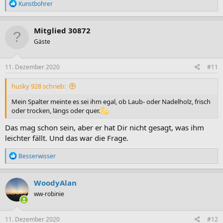
R
Kunstbohrer
e
a
k
Mitglied 30872
t
Gäste
i
o
n
e
11. Dezember 2020
#11
n
:
husky 928 schrieb:
Mein Spalter meinte es sei ihm egal, ob Laub- oder Nadelholz, frisch
oder trocken, längs oder quer.
Das mag schon sein, aber er hat Dir nicht gesagt, was ihm
leichter fällt. Und das war die Frage.
R
Besserwisser
e
a
k
WoodyAlan
t
ww-robinie
i
o
n
e
11. Dezember 2020
#12