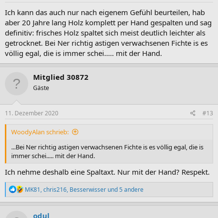
n
:
Ich kann das auch nur nach eigenem Gefühl beurteilen, hab
aber 20 Jahre lang Holz komplett per Hand gespalten und sag
definitiv: frisches Holz spaltet sich meist deutlich leichter als
getrocknet. Bei Ner richtig astigen verwachsenen Fichte is es
völlig egal, die is immer schei..... mit der Hand.
Mitglied 30872
Gäste
11. Dezember 2020
#13
WoodyAlan schrieb:
...Bei Ner richtig astigen verwachsenen Fichte is es völlig egal, die is
immer schei..... mit der Hand.
Ich nehme deshalb eine Spaltaxt. Nur mit der Hand? Respekt.
R
MK81
,
chris216
,
Besserwisser
und 5 andere
e
a
k
odul