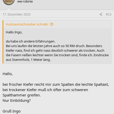
ww-robinie
i
o
n
e
17. Dezember 2020
#23
n
:
Hubraumschrauber schrieb:
Hallo Ingo,
da habe ich andere Erfahrungen.
Bei uns laufen die letzten Jahre auch so 50 RM druch. Besonders
Kiefer nass, find ich geht nass deutlich schwerer als trocken. Auch
die Fasern reißen leichter wenn Sie trocken sind, finde ich. Eindrücke
aus Stammholz, 1 Meter lang.
Hallo,
bei frischer Kiefer reicht mir zum Spalten die leichte Spaltaxt,
bei trockener Kiefer muß ich öfter zum schweren
Spalthammer greifen.
Nur Einbildung?
Gruß Ingo