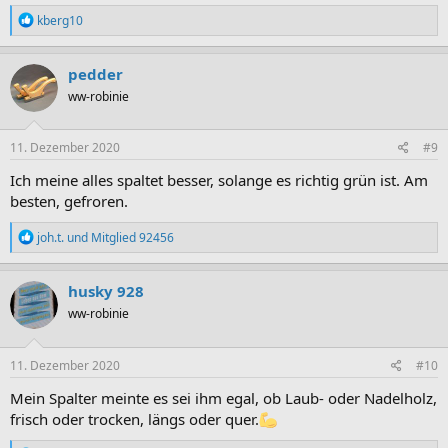
R
kberg10
e
a
k
pedder
t
ww-robinie
i
o
n
e
11. Dezember 2020
#9
n
:
Ich meine alles spaltet besser, solange es richtig grün ist. Am
besten, gefroren.
R
joh.t.
und
Mitglied 92456
e
a
k
husky 928
t
ww-robinie
i
o
n
e
11. Dezember 2020
#10
n
:
Mein Spalter meinte es sei ihm egal, ob Laub- oder Nadelholz,
frisch oder trocken, längs oder quer.