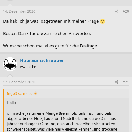
o
n
e
14. Dezember 2020
#20
n
:
Da hab ich ja was losgetreten mit meiner Frage
Besten Dank für die zahlreichen Antworten.
Wünsche schon mal alles gute für die Festtage.
Hubraumschrauber
ww-esche
17. Dezember 2020
#21
IngoS schrieb:
Hallo,
ich mache ja nun eine Menge Brennholz, teils frisch und teils
abgestorbenes Holz, Laub- und Nadelholz und da weiß ich aus
jahrzehntelanger Erfahrung, dass auch Nadelholz sich trocken
schwerer spaltet. Was viele hier vielleicht kennen, sind trockene