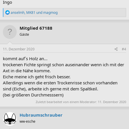
Ingo
R
anselmh
,
MK81
und
magmog
e
a
k
Mitglied 67188
t
Gäste
i
o
n
e
11. Dezember 2020
#4
n
:
kommt auf´s Holz an...
trockenen Fichte springt schon auseinander wenn ich mit der
Axt in die Nähe komme.
Eiche meine ich geht frisch besser.
Allerdings wenn die ersten Trockenrisse schon vorhanden
sind (Eiche), arbeite ich gerne mit dem Spaltkeil.
(bei größeren Durchmesssern)
Zuletzt bearbeitet von einem Moderator:
11. Dezember 2020
Hubraumschrauber
ww-esche