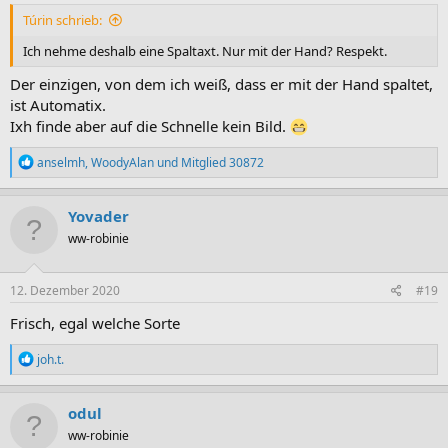
Túrin schrieb:
Ich nehme deshalb eine Spaltaxt. Nur mit der Hand? Respekt.
Der einzigen, von dem ich weiß, dass er mit der Hand spaltet,
ist Automatix.
Ixh finde aber auf die Schnelle kein Bild.
R
anselmh
,
WoodyAlan
und
Mitglied 30872
e
a
k
Yovader
t
ww-robinie
i
o
n
e
12. Dezember 2020
#19
n
:
Frisch, egal welche Sorte
R
joh.t.
e
a
k
odul
t
ww-robinie
i