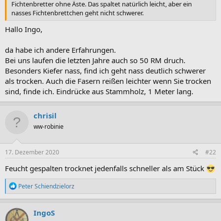
Fichtenbretter ohne Äste. Das spaltet natürlich leicht, aber ein
nasses Fichtenbrettchen geht nicht schwerer.
Hallo Ingo,
da habe ich andere Erfahrungen.
Bei uns laufen die letzten Jahre auch so 50 RM druch.
Besonders Kiefer nass, find ich geht nass deutlich schwerer
als trocken. Auch die Fasern reißen leichter wenn Sie trocken
sind, finde ich. Eindrücke aus Stammholz, 1 Meter lang.
chrisil
ww-robinie
17. Dezember 2020
#22
Feucht gespalten trocknet jedenfalls schneller als am Stück
R
Peter Schiendzielorz
e
a
k
IngoS
t