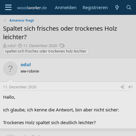
Anmelden
Registrieren
Amateur fragt
Spaltet sich frisches oder trockenes Holz
leichter?
E
E
S
odul
11. Dezember 2020
r
r
c
spaltet sich frisches oder trockenes holz leichter
s
s
h
t
t
l
odul
e
e
a
ww-robinie
l
l
g
l
l
w
e
t
o
11. Dezember 2020
#1
r
a
r
m
t
Hallo,
e
ich glaube, ich kenne die Antwort, bin aber nicht sicher:
Trockenes Holz spaltet sich deutlich leichter?