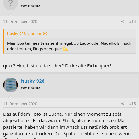
t
ww-robinie
i
o
n
e
11. Dezember 2020
#14
n
:
husky 928 schrieb:
Mein Spalter meinte es sei ihm egal, ob Laub- oder Nadelholz, frisch
oder trocken, längs oder quer.
quer? Hm, bist du da sicher? Dicke alte Eiche quer?
husky 928
ww-robinie
11. Dezember 2020
#15
Das auf dem Foto ist Buche. Nur einen Moment zu spät
abgeschaltet. Ist das zweite Stück, als das zum ersten Mal
passierte, haben wir dann im Anschluss natürlich probiert
ganz durch zu drücken. Der Spalter bleibt erst stehen, wenn