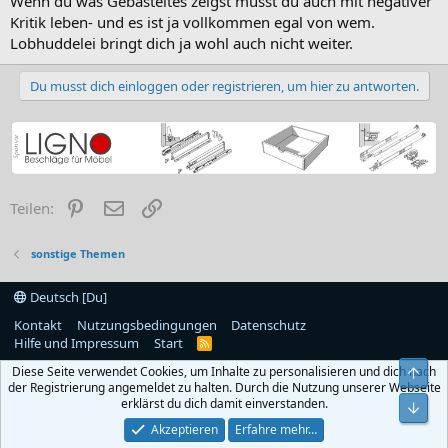
Wenn du was Gebasteltes zeigst musst du auch mit negativer
Kritik leben- und es ist ja vollkommen egal von wem.
Lobhuddelei bringt dich ja wohl auch nicht weiter.
Du musst dich einloggen oder registrieren, um hier zu antworten.
Pinterest
E-Mail
Link
Teilen:
sonstige Themen
Deutsch [Du]
Kontakt
Nutzungsbedingungen
Datenschutz
Hilfe und Impressum
Start
R
S
Diese Seite verwendet Cookies, um Inhalte zu personalisieren und dich nach
S
Obe
der Registrierung angemeldet zu halten. Durch die Nutzung unserer Webseite
erklärst du dich damit einverstanden.
Unt
Akzeptieren
Erfahre mehr…