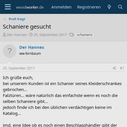
Anmelden
Registrieren
Profi fragt
Schaniere gesucht
E
E
S
Der Hannes
25. September 2017
schaniere
r
r
c
s
s
h
Der Hannes
t
t
l
ww-birnbaum
e
e
a
l
l
g
l
l
w
25. September 2017
#1
e
t
o
r
a
r
Ich grüße euch,
m
t
bei unserem Kunden ist ein Schanier seines Kleiderschrankes
e
gebrochen...
Falztüren... wäre natürlich das einfachste wenn es noch die
selben Schaniere gibt...
jedoch finde ich bei den üblichen verdächtigen keine im
Katalog...
Jmd. eine Idee ob es noch einen Beschlagshändler gibt der