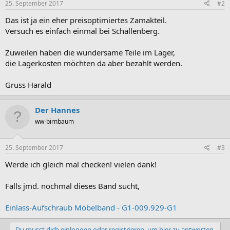
25. September 2017
#2
Das ist ja ein eher preisoptimiertes Zamakteil.
Versuch es einfach einmal bei Schallenberg.
Zuweilen haben die wundersame Teile im Lager,
die Lagerkosten möchten da aber bezahlt werden.
Gruss Harald
Der Hannes
ww-birnbaum
25. September 2017
#3
Werde ich gleich mal checken! vielen dank!
Falls jmd. nochmal dieses Band sucht,
Einlass-Aufschraub Möbelband - G1-009.929-G1
Du musst dich einloggen oder registrieren, um hier zu antworten.