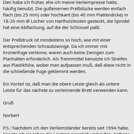
Den habe ich früher, ehe ich meine Verleimpresse hatte,
häufig benutzt. Die gußeisernen Preßstücke werden einfach
flach (bis 25 mm) oder hochkant (bis 40 mm Plattendicke) in
18-20 mm Ø Löcher von Hartholzleisten gesteckt, die Spindel
hat eine Abflachung, auf die der Schlüssel paßt.
Der Preßdruck ist mindestens so hoch, wie mit einer
entsprechenden Schraubzwinge. Da ich immer mit
Kronenfuge verleime, waren auch keine Zwingen zum
Planhalten erforderlich. Als Trennmittel benutzte ich Streifen
aus Plastikfolie, wobei man aufpassen muß, daß diese nicht in
die schließende Fuge geklemmt werden.
Ein Vorteil ist, daß man die obere Leiste gleich als untere
Leiste für das nächste zu verleimende Brett verwenden kann.
Gruß
Norbert
P.S.: Nachdem ich den Verleimständer bereits seit 1994 habe,
könnte ich sie (ohne die Leisten) eigenlich verkaufen. Anfrage