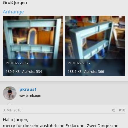
Gruß Jürgen
Anhänge
P1010272.JPG
P1010276.JPG
189,6 KB · Aufrufe: 534
188,6 KB · Aufrufe: 366
pkraus1
ww-birnbaum
3. Mai 2010
#10
Hallo Jürgen,
mercy für die sehr ausführliche Erklärung. Zwei Dinge sind