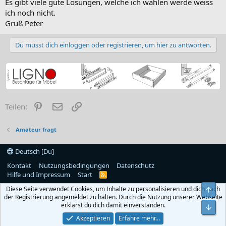
Es gibt viele gute Lösungen, welche ich wählen werde weiss
ich noch nicht.
Gruß Peter
Du musst dich einloggen oder registrieren, um hier zu antworten.
Pinterest
E-Mail
Link
Teilen:
Amateur fragt
Deutsch [Du]
Kontakt
Nutzungsbedingungen
Datenschutz
Hilfe und Impressum
Start
R
S
Diese Seite verwendet Cookies, um Inhalte zu personalisieren und dich nach
S
Obe
der Registrierung angemeldet zu halten. Durch die Nutzung unserer Webseite
erklärst du dich damit einverstanden.
Unt
Akzeptieren
Erfahre mehr…