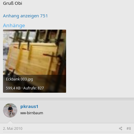
Gruß Obi
Anhang anzeigen 751
Anhänge
Eckbank 003.jpg
599,4 KB · Aufrufe: 827
pkraus1
ww-birnbaum
2. Mai 2010
#8