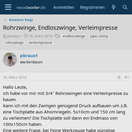
Anmelden
Registrieren
Amateur fragt
Rohrzwinge, Endloszwinge, Verleimpresse
E
E
S
pkraus1
18. März 2010
endloszwinge
pipe clamp
r
r
c
rohrzwinge
verleimpresse
s
s
h
t
t
l
pkraus1
e
e
a
l
ww-birnbaum
l
g
l
l
w
e
t
o
18. März 2010
#1
r
a
r
m
t
Hallo Leute,
e
ich habe vor mir mit 3/4" Rohrzwingen eine Verleimpresse zu
bauen.
Kann ich mit den Zwingen genügend Druck aufbauen um z.B.
eine Tischplatte aus Ahornriegeln. 5x10cm und 150 cm lang
zu verleimen? Die Tischplatte soll dann ein Endmass von
100x150cm haben.
Eine weitere Frage, bei Feine Werkzeuge habe günstige