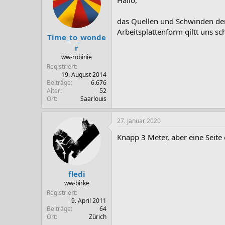
Hallo,
das Quellen und Schwinden der 
Arbeitsplattenform qiltt uns sch
Time_to_wonde
r
ww-robinie
Registriert
19. August 2014
Beiträge
6.676
Alter
52
Ort
Saarlouis
27. Januar 2020
Knapp 3 Meter, aber eine Seite 
fledi
ww-birke
Registriert
9. April 2011
Beiträge
64
Ort
Zürich