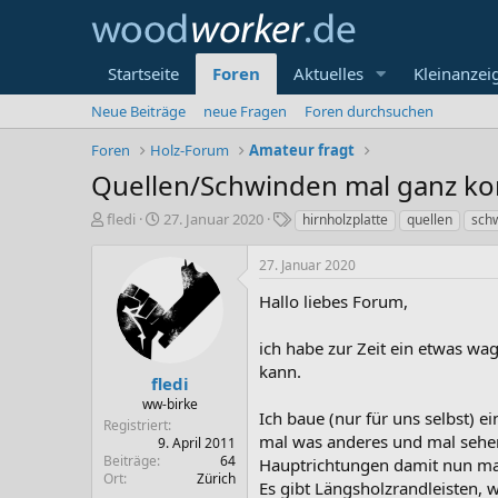
Startseite
Foren
Aktuelles
Kleinanzei
Neue Beiträge
neue Fragen
Foren durchsuchen
Foren
Holz-Forum
Amateur fragt
Quellen/Schwinden mal ganz ko
E
E
S
fledi
27. Januar 2020
hirnholzplatte
quellen
sch
r
r
c
s
s
h
27. Januar 2020
t
t
l
e
e
a
Hallo liebes Forum,
l
l
g
l
l
w
ich habe zur Zeit ein etwas wa
e
t
o
kann.
r
a
r
fledi
m
t
ww-birke
Ich baue (nur für uns selbst) e
e
Registriert
mal was anderes und mal sehen 
9. April 2011
Beiträge
64
Hauptrichtungen damit nun mal 
Ort
Zürich
Es gibt Längsholzrandleisten, 