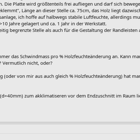
. Die Platte wird größtenteils frei aufliegen und darf sich bewe
klemmt", Länge an dieser Stelle ca. 75cm, das Holz liegt dazwisch
nlage, ich hoffe auf halbwegs stabile Luftfeuchte, allerdings mu
10 Jahre gelagert und ca. 1 Jahr in der Werkstatt.
eitig begrenzte Stelle als auch für die Gestaltung der Randleisten
 immer das Schwindmass pro % Holzfeuchteänderung an. Kann ma
 Vermutlich nicht, oder?
ng (oder von mir aus auch gleich % Holzfeuchteänderung) hat ma
tte (d=40mm) zum akklimatiseren vor dem Endzuschnitt im Raum li