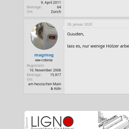
9. April 2011
Beiträge
64
Ort
Zürich
28. Januar 2020
Guuden,
lass es, nur wenige Hölzer arb
magmog
ww-robinie
Registriert
10. November 2006
Beiträge
15.917
Ort
am hessischen Main
& Köln