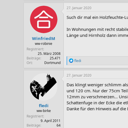
27. Januar 2020
Such dir mal ein Holzfeuchte-
In Wohnungen mit recht stabile
Länge und Hirnholz dann imm
WinfriedM
ww-robinie
Registriert
25. März 2008
Beiträge
25.471
R
fledi
Ort
Dortmund
e
a
k
27. Januar 2020
t
i
Das klingt weniger schlimm als
o
und 120 cm. Nur der 75cm Teil 
n
12mm zu verschmerzen... Unsiche
e
n
Schattenfuge in der Ecke die etl
fledi
:
Danke für den Hinweis auf die 
ww-birke
Registriert
9. April 2011
Beiträge
64