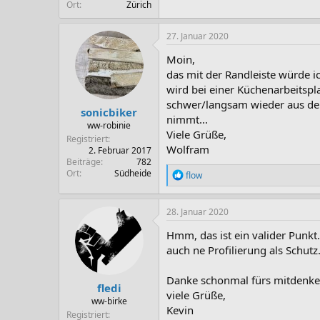
Ort
Zürich
27. Januar 2020
Moin,
das mit der Randleiste würde ic
wird bei einer Küchenarbeitsplat
schwer/langsam wieder aus dem
sonicbiker
nimmt...
ww-robinie
Viele Grüße,
Registriert
Wolfram
2. Februar 2017
Beiträge
782
Ort
Südheide
R
flow
e
a
k
28. Januar 2020
t
i
Hmm, das ist ein valider Punkt.
o
auch ne Profilierung als Schut
n
e
n
Danke schonmal fürs mitdenk
fledi
:
viele Grüße,
ww-birke
Kevin
Registriert