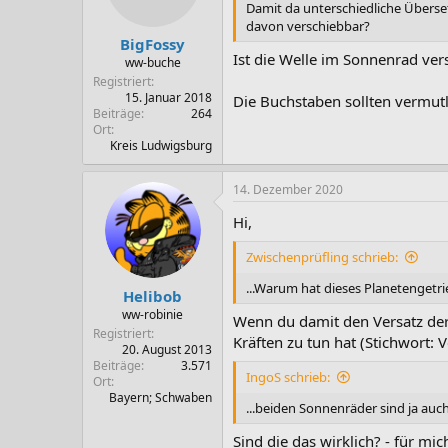
Damit da unterschiedliche Überse
davon verschiebbar?
BigFossy
Ist die Welle im Sonnenrad ver
ww-buche
Registriert
15. Januar 2018
Die Buchstaben sollten vermutli
Beiträge
264
Ort
Kreis Ludwigsburg
14. Dezember 2020
Hi,
Zwischenprüfling schrieb:
...Warum hat dieses Planetengetrie
Helibob
ww-robinie
Wenn du damit den Versatz der 
Registriert
Kräften zu tun hat (Stichwort: V
20. August 2013
Beiträge
3.571
IngoS schrieb:
Ort
Bayern; Schwaben
...beiden Sonnenräder sind ja auch
Sind die das wirklich? - für mi