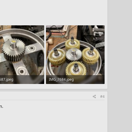
687.jpeg
IMG_7684.jpeg
 · Aufrufe: 136
190,3 KB · Aufrufe: 142
#4
n.