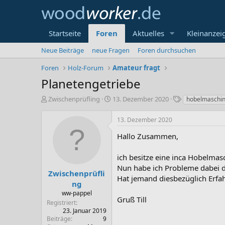
Startseite
Foren
Aktuelles
Kleinanzei
Neue Beiträge
neue Fragen
Foren durchsuchen
Foren
Holz-Forum
Amateur fragt
Planetengetriebe
E
E
S
Zwischenprüfling
13. Dezember 2020
hobelmaschi
r
r
c
s
s
h
13. Dezember 2020
t
t
l
e
e
a
Hallo Zusammen,
l
l
g
l
l
w
ich besitze eine inca Hobelma
e
t
o
Nun habe ich Probleme dabei 
r
a
r
Zwischenprüfli
Hat jemand diesbezüglich Erfa
m
t
ng
e
ww-pappel
Gruß Till
Registriert
23. Januar 2019
Beiträge
9