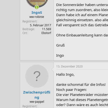
Die Sonnenräder haben untersc
richtig rum zuordnen, also kle
IngoS
Dann habe ich auf einem Plane
ww-robinie
gleichsinnig einsetzen. also 
Registriert
Fall verspannt sich das Getrieb
5. Februar 2017
Beiträge
11.569
Ort
Ebstorf
Ohne Einbauanleitung kann das 
Gruß
Ingo
13. Dezember 2020
Hallo Ingo,
danke schonmal für die Infos!
Noch paar Fragen:
Zwischenprüfli
Die vier Planetenräder müssten
ng
Warum hat dieses Planetengetr
ww-pappel
oder? Dann wäre es auch leic
Registriert