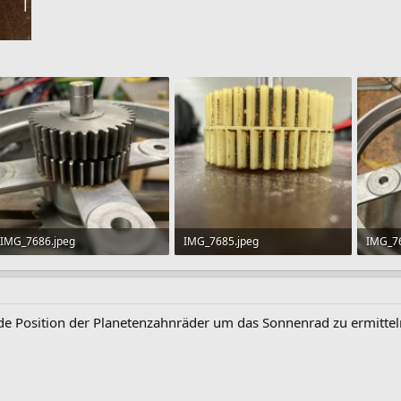
IMG_7686.jpeg
IMG_7685.jpeg
IMG_7
162,3 KB · Aufrufe: 134
153,2 KB · Aufrufe: 117
177 KB
de Position der Planetenzahnräder um das Sonnenrad zu ermittel