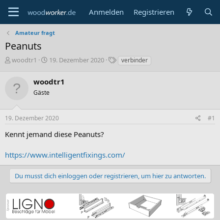
Anmelden
Registrieren
Amateur fragt
Peanuts
E
E
S
woodtr1
19. Dezember 2020
verbinder
r
r
c
s
s
h
woodtr1
t
t
l
Gäste
e
e
a
l
l
g
l
l
w
19. Dezember 2020
#1
e
t
o
r
a
r
Kennt jemand diese Peanuts?
m
t
e
https://www.intelligentfixings.com/
Du musst dich einloggen oder registrieren, um hier zu antworten.