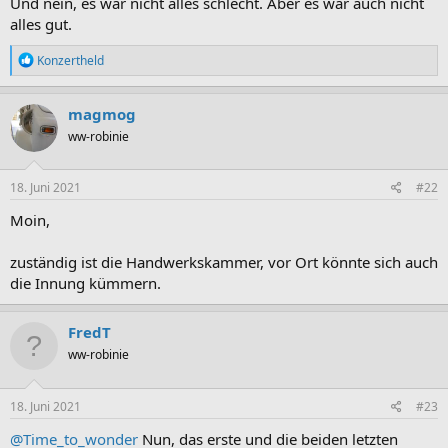
Und nein, es war nicht alles schlecht. Aber es war auch nicht
alles gut.
R
Konzertheld
e
a
k
magmog
t
ww-robinie
i
o
n
e
18. Juni 2021
#22
n
:
Moin,
zuständig ist die Handwerkskammer, vor Ort könnte sich auch
die Innung kümmern.
FredT
ww-robinie
18. Juni 2021
#23
@Time_to_wonder
Nun, das erste und die beiden letzten