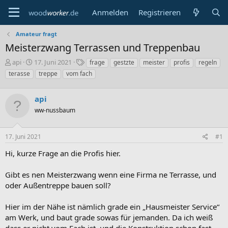
Anmelden
Registrieren
Amateur fragt
Meisterzwang Terrassen und Treppenbau
E
E
S
api
17. Juni 2021
frage
gestzte
meister
profis
regeln
r
r
c
terasse
treppe
vom fach
s
s
h
t
t
l
e
e
api
a
l
l
g
ww-nussbaum
l
l
w
e
t
o
r
a
r
17. Juni 2021
#1
m
t
Hi, kurze Frage an die Profis hier.
e
Gibt es nen Meisterzwang wenn eine Firma ne Terrasse, und
oder Außentreppe bauen soll?
Hier im der Nähe ist nämlich grade ein „Hausmeister Service“
am Werk, und baut grade sowas für jemanden. Da ich weiß
dass er nicht vom Fach ist, und die Konstruktion schon fast