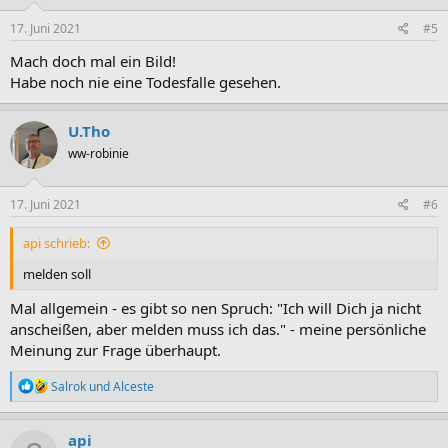
17. Juni 2021
#5
Mach doch mal ein Bild!
Habe noch nie eine Todesfalle gesehen.
U.Tho
ww-robinie
17. Juni 2021
#6
api schrieb:
melden soll
Mal allgemein - es gibt so nen Spruch: "Ich will Dich ja nicht
anscheißen, aber melden muss ich das." - meine persönliche
Meinung zur Frage überhaupt.
R
Salrok
und
Alceste
e
a
k
api