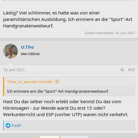
Lästig? Viel schlimmer, es hatte was von einer
paramilitärischen Ausbildung. Ich erinnere an die "Sport"-Art
Handgranatenweitwurf.
Zuletzt bearbeitet:
18. Juni 2021
U.Tho
ww-robinie
18. Juni 2021
#25
Time_to_wonder schrieb:
Ich erinnere ans die "Sport"-Art Handgranatenweitwurf.
Hast Du das selber noch erlebt oder kennst Du das vom
Hörensagen - zur Wende warst Du erst 15 oder?
Werkunterricht und ESP (vorher UTP) waren nicht verkehrt.
R
FredT
e
a