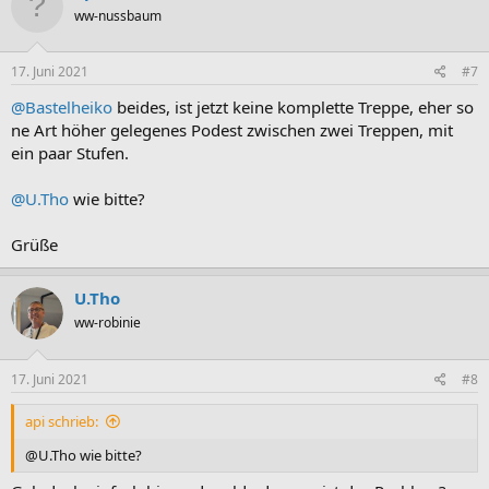
t
ww-nussbaum
i
o
n
e
17. Juni 2021
#7
n
:
@Bastelheiko
beides, ist jetzt keine komplette Treppe, eher so
ne Art höher gelegenes Podest zwischen zwei Treppen, mit
ein paar Stufen.
@U.Tho
wie bitte?
Grüße
U.Tho
ww-robinie
17. Juni 2021
#8
api schrieb:
@U.Tho wie bitte?