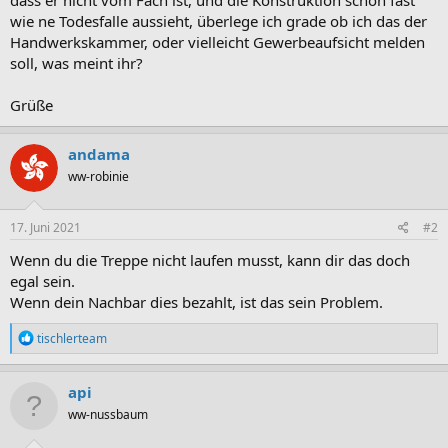
wie ne Todesfalle aussieht, überlege ich grade ob ich das der
Handwerkskammer, oder vielleicht Gewerbeaufsicht melden
soll, was meint ihr?
Grüße
andama
ww-robinie
17. Juni 2021
#2
Wenn du die Treppe nicht laufen musst, kann dir das doch
egal sein.
Wenn dein Nachbar dies bezahlt, ist das sein Problem.
R
tischlerteam
e
a
k
api
t
ww-nussbaum
i
o