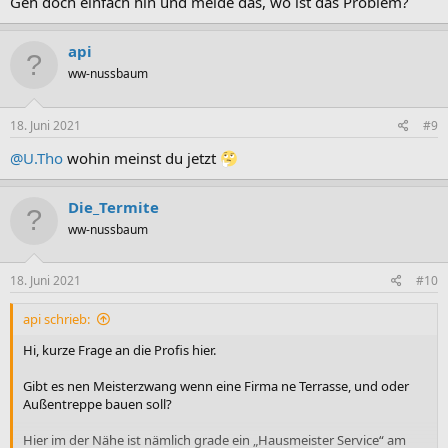
Geh doch einfach hin und melde das, wo ist das Problem?
api
ww-nussbaum
18. Juni 2021
#9
@U.Tho
wohin meinst du jetzt
Die_Termite
ww-nussbaum
18. Juni 2021
#10
api schrieb:
Hi, kurze Frage an die Profis hier.
Gibt es nen Meisterzwang wenn eine Firma ne Terrasse, und oder
Außentreppe bauen soll?
Hier im der Nähe ist nämlich grade ein „Hausmeister Service“ am