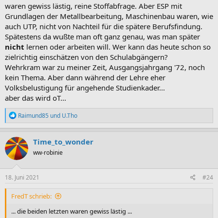
waren gewiss lästig, reine Stoffabfrage. Aber ESP mit
Grundlagen der Metallbearbeitung, Maschinenbau waren, wie
auch UTP, nicht von Nachteil für die spätere Berufsfindung.
Spätestens da wußte man oft ganz genau, was man später
nicht
lernen oder arbeiten will. Wer kann das heute schon so
zielrichtig einschätzen von den Schulabgängern?
Wehrkram war zu meiner Zeit, Ausgangsjahrgang '72, noch
kein Thema. Aber dann während der Lehre eher
Volksbelustigung für angehende Studienkader...
aber das wird oT...
R
Raimund85
und
U.Tho
e
a
k
Time_to_wonder
t
ww-robinie
i
o
n
e
18. Juni 2021
#24
n
:
FredT schrieb:
... die beiden letzten waren gewiss lästig ...