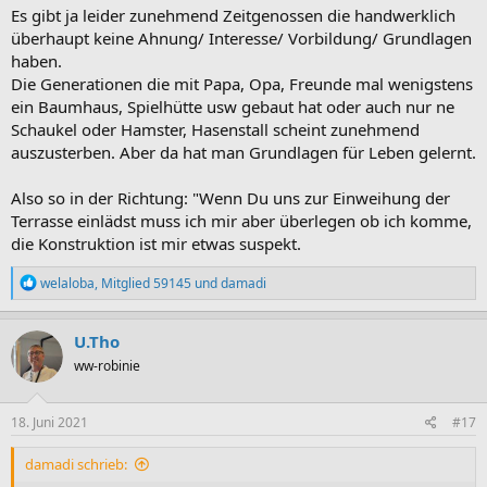
Es gibt ja leider zunehmend Zeitgenossen die handwerklich
überhaupt keine Ahnung/ Interesse/ Vorbildung/ Grundlagen
haben.
Die Generationen die mit Papa, Opa, Freunde mal wenigstens
ein Baumhaus, Spielhütte usw gebaut hat oder auch nur ne
Schaukel oder Hamster, Hasenstall scheint zunehmend
auszusterben. Aber da hat man Grundlagen für Leben gelernt.
Also so in der Richtung: "Wenn Du uns zur Einweihung der
Terrasse einlädst muss ich mir aber überlegen ob ich komme,
die Konstruktion ist mir etwas suspekt.
R
welaloba
,
Mitglied 59145
und
damadi
e
a
k
U.Tho
t
ww-robinie
i
o
n
e
18. Juni 2021
#17
n
:
damadi schrieb: