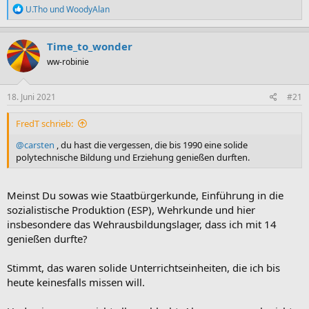
R
U.Tho
und
WoodyAlan
e
a
k
Time_to_wonder
t
ww-robinie
i
o
n
e
18. Juni 2021
#21
n
:
FredT schrieb:
@carsten
, du hast die vergessen, die bis 1990 eine solide
polytechnische Bildung und Erziehung genießen durften.
Meinst Du sowas wie Staatbürgerkunde, Einführung in die
sozialistische Produktion (ESP), Wehrkunde und hier
insbesondere das Wehrausbildungslager, dass ich mit 14
genießen durfte?
Stimmt, das waren solide Unterrichtseinheiten, die ich bis
heute keinesfalls missen will.