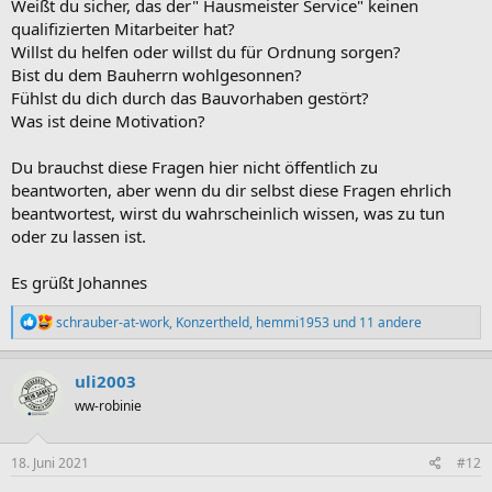
Weißt du sicher, das der" Hausmeister Service" keinen
qualifizierten Mitarbeiter hat?
Willst du helfen oder willst du für Ordnung sorgen?
Bist du dem Bauherrn wohlgesonnen?
Fühlst du dich durch das Bauvorhaben gestört?
Was ist deine Motivation?
Du brauchst diese Fragen hier nicht öffentlich zu
beantworten, aber wenn du dir selbst diese Fragen ehrlich
beantwortest, wirst du wahrscheinlich wissen, was zu tun
oder zu lassen ist.
Es grüßt Johannes
R
schrauber-at-work
,
Konzertheld
,
hemmi1953
und 11 andere
e
a
k
uli2003
t
ww-robinie
i
o
n
e
18. Juni 2021
#12
n