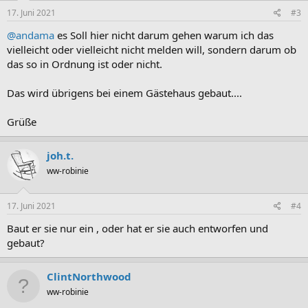
n
e
17. Juni 2021
#3
n
:
@andama
es Soll hier nicht darum gehen warum ich das
vielleicht oder vielleicht nicht melden will, sondern darum ob
das so in Ordnung ist oder nicht.
Das wird übrigens bei einem Gästehaus gebaut....
Grüße
joh.t.
ww-robinie
17. Juni 2021
#4
Baut er sie nur ein , oder hat er sie auch entworfen und
gebaut?
ClintNorthwood
ww-robinie