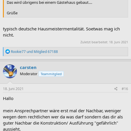
Das wird übrigens bei einem Gästehaus gebaut....
Grüße
typisch deutsche Hausmeistermentalität. Soetwas mag ich
nicht.
Zuletzt bearbeitet:
18. Juni 2021
R
Rookie77
und
Mitglied 67188
e
a
k
carsten
t
Moderator
Teammitglied
i
o
n
e
18. Juni 2021
#16
n
:
Hallo
mein Ansprechpartner wäre erst mal der Nachbar, weniger
wegen dem rechtlichen wer da was darf sondern das dir als
guter Nachbar die Konstruktion/ Ausführung "gefährlich"
aussieht.