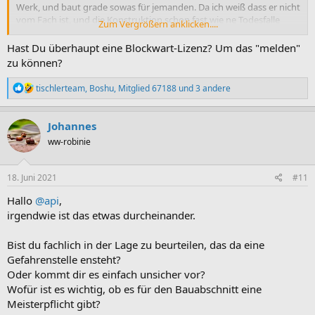
Werk, und baut grade sowas für jemanden. Da ich weiß dass er nicht
vom Fach ist, und die Konstruktion schon fast wie ne Todesfalle
Zum Vergrößern anklicken....
aussieht, überlege ich grade ob ich das der Handwerkskammer,
oder vielleicht Gewerbeaufsicht melden soll, was meint ihr?
Hast Du überhaupt eine Blockwart-Lizenz? Um das "melden"
zu können?
Grüße
R
tischlerteam
,
Boshu
,
Mitglied 67188
und 3 andere
e
a
k
Johannes
t
ww-robinie
i
o
n
e
18. Juni 2021
#11
n
:
Hallo
@api
,
irgendwie ist das etwas durcheinander.
Bist du fachlich in der Lage zu beurteilen, das da eine
Gefahrenstelle ensteht?
Oder kommt dir es einfach unsicher vor?
Wofür ist es wichtig, ob es für den Bauabschnitt eine
Meisterpflicht gibt?