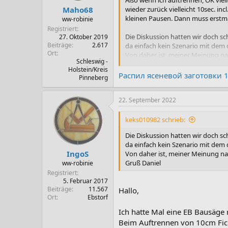
Also wenn ich auftrennen, OK viell
n
Maho68
wieder zurück vielleicht 10sec. in
:
kleinen Pausen. Dann muss erstma
ww-robinie
Registriert
Die Diskussion hatten wir doch sch
27. Oktober 2019
Beiträge
2.617
da einfach kein Szenario mit dem 
Ort
Von daher ist, meiner Meinung na
Schleswig -
Holstein/Kreis
Gruß Daniel
Распил ясеневой заготовки 1
Pinneberg
22. September 2022
keks010982 schrieb:
Die Diskussion hatten wir doch sch
da einfach kein Szenario mit dem 
IngoS
Von daher ist, meiner Meinung na
Gruß Daniel
ww-robinie
Registriert
5. Februar 2017
Beiträge
11.567
Hallo,
Ort
Ebstorf
Ich hatte Mal eine EB Bausäge
Beim Auftrennen von 10cm Fich