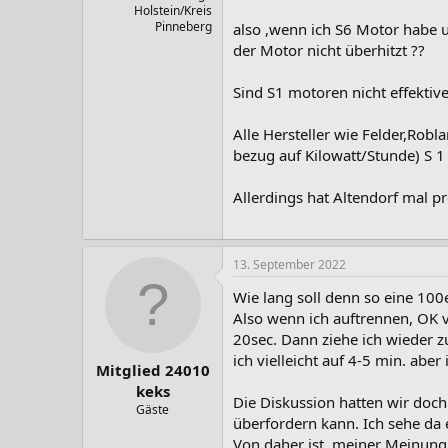
Holstein/Kreis
Pinneberg
also ,wenn ich S6 Motor habe 
der Motor nicht überhitzt ??
Sind S1 motoren nicht effektiv
Alle Hersteller wie Felder,Robl
bezug auf Kilowatt/Stunde) S 1
Allerdings hat Altendorf mal p
13. September 2022
Wie lang soll denn so eine 100
Also wenn ich auftrennen, OK vi
20sec. Dann ziehe ich wieder zu
ich vielleicht auf 4-5 min. ab
Mitglied 24010
keks
Die Diskussion hatten wir doch 
Gäste
überfordern kann. Ich sehe da 
Von daher ist, meiner Meinung