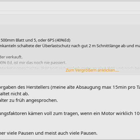
t 500mm Blatt und 5, oder 6PS (40%Ed)
kanteln schaltete der Überlastschutz nach gut 2 m Schnittlänge ab und man
der verkauft.
% Ed, ist mir das noch nie passiert.
 Marketinggeschichte. 3kW hört sich einfach mehr an als 2,2kW und noch be
Zum Vergrößern anklicken....
orgaben des Herstellers (meine alte Absaugung max 15min pro Tag!
ltet nicht ab.
alter zu früh angesprochen.
gsfaktoren kämen voll zum tragen, wenn ein Motor wirklich 10
her viele Pausen und meist auch viele Pausen.