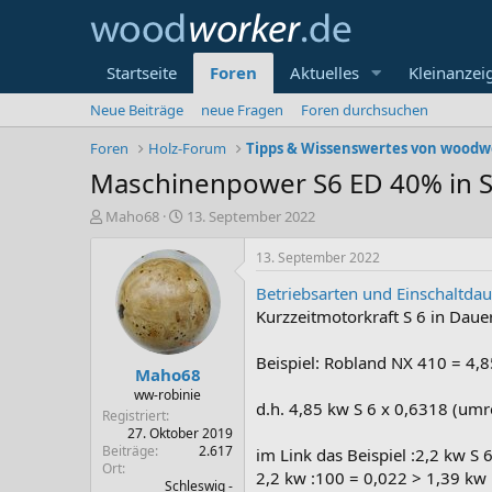
Startseite
Foren
Aktuelles
Kleinanzei
Neue Beiträge
neue Fragen
Foren durchsuchen
Foren
Holz-Forum
Tipps & Wissenswertes von woodw
Maschinenpower S6 ED 40% in
E
E
Maho68
13. September 2022
r
r
s
s
13. September 2022
t
t
Betriebsarten und Einschaltdau
e
e
l
l
Kurzzeitmotorkraft S 6 in Dau
l
l
e
t
Beispiel: Robland NX 410 = 4,8
Maho68
r
a
m
ww-robinie
d.h. 4,85 kw S 6 x 0,6318 (umr
Registriert
27. Oktober 2019
Beiträge
2.617
im Link das Beispiel :2,2 kw S 
Ort
2,2 kw :100 = 0,022 > 1,39 kw
Schleswig -