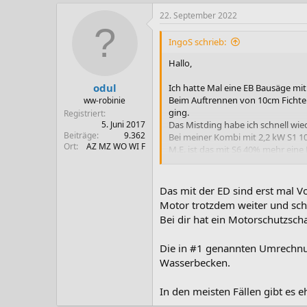
a
k
22. September 2022
t
i
IngoS schrieb:
o
n
Hallo,
e
n
odul
Ich hatte Mal eine EB Bausäge mi
:
Beim Auftrennen von 10cm Fichten
ww-robinie
ging.
Registriert
Das Mistding habe ich schnell wie
5. Juni 2017
Beiträge
9.362
Bei meiner Kombi mit 2,2 kW S1 100
Ort
AZ MZ WO WI F
M.E. ist das mit S6 40% mehr eine
Gruß Ingo
Das mit der ED sind erst mal V
Motor trotzdem weiter und scha
Bei dir hat ein Motorschutzsch
Die in #1 genannten Umrechnun
Wasserbecken.
In den meisten Fällen gibt es e