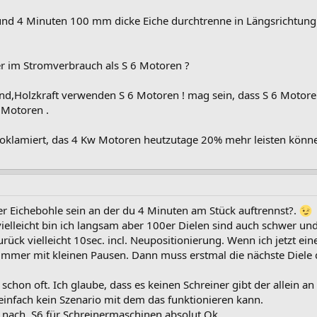
und 4 Minuten 100 mm dicke Eiche durchtrenne in Längsrichtung 
er im Stromverbrauch als S 6 Motoren ?
and,Holzkraft verwenden S 6 Motoren ! mag sein, dass S 6 Motoren i
 Motoren .
roklamiert, das 4 Kw Motoren heutzutage 20% mehr leisten könne
er Eichebohle sein an der du 4 Minuten am Stück auftrennst?.
elleicht bin ich langsam aber 100er Dielen sind auch schwer und i
rück vielleicht 10sec. incl. Neupositionierung. Wenn ich jetzt e
er immer mit kleinen Pausen. Dann muss erstmal die nächste Diele
schon oft. Ich glaube, dass es keinen Schreiner gibt der allein a
einfach kein Szenario mit dem das funktionieren kann.
 nach, S6 für Schreinermaschinen absolut Ok.