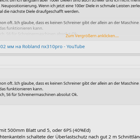
eicht bin ich langsam aber 100er Dielen sind auch schwer und ich nicht mehr 
cl. Neupositionierung. Wenn ich jetzt eine 100er Diele in schmale Leisten zerl
l die nächste Diele draufgeschafft werden.
on oft. Ich glaube, dass es keinen Schreiner gibt der allein an der Maschine
das funktionieren kann.
ch, S6 für Schreinermaschinen absolut Ok.
Zum Vergrößern anklicken....
02 мм на Robland nx310pro - YouTube
on oft. Ich glaube, dass es keinen Schreiner gibt der allein an der Maschine
das funktionieren kann.
ch, S6 für Schreinermaschinen absolut Ok.
 mit 500mm Blatt und 5, oder 6PS (40%Ed)
tenkanteln schaltete der Überlastschutz nach gut 2 m Schnittlän