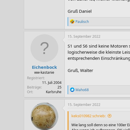
Gruß Daniel
R
Paulisch
e
a
k
15. September 2022
t
i
S1 und S6 sind keine Motoren s
o
logischerweise die kleinste Le
n
entsprechenden Einschränkung
e
n
Eichenbock
:
Gruß, Walter
ww-kastanie
Registriert
11. Juli 2004
Beiträge
25
R
Maho68
Ort
Karlsruhe
e
a
k
15. September 2022
t
i
keks010982 schrieb:
o
n
Wie lang soll denn so eine 100er 
e