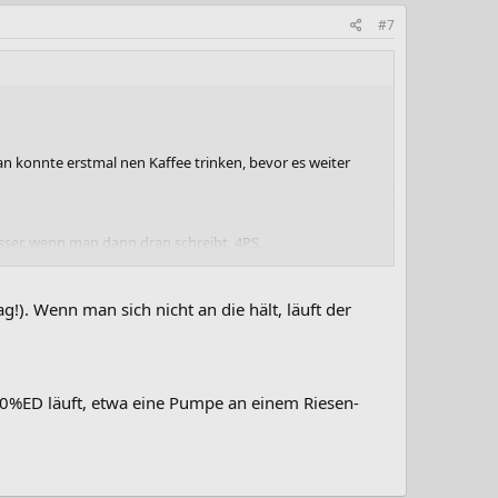
#7
 konnte erstmal nen Kaffee trinken, bevor es weiter
sser, wenn man dann dran schreibt, 4PS.
). Wenn man sich nicht an die hält, läuft der
0%ED läuft, etwa eine Pumpe an einem Riesen-