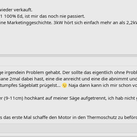
wieder verkauft.
 100% Ed, ist mir das noch nie passiert.
eine Marketinggeschichte. 3kW hört sich einfach mehr an als 2,2
e irgendein Problem gehabt. Der sollte das eigentlich ohne Prob
iane 2mal dabei hast, eine die anreicht und eine die abnimmt und
stumpfes Sägeblatt prügelst...
Naja dann kann ich mir schon vo
fer (9-11cm) hochkant auf meiner Säge aufgetrennt, ich hab nicht 
es das erste Mal schaffe den Motor in den Thermoschutz zu beför