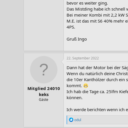
bevor es weiter ging.
Das Mistding habe ich schnell 
Bei meiner Kombi mit 2,2 kW S1
M.E. ist das mit S6 40% mehr 
4PS.
Gruß Ingo
22. September 2022
Dann hat der Motor bei der Säg
Wenn du natürlich deine Christ
die 10er Kanthölzer durch ein 
kommt.
Mitglied 24010
Ich hab die Tage ca. 25lfm Kie
keks
können.
Gäste
Ich werde berichten wenn ich 
R
odul
e