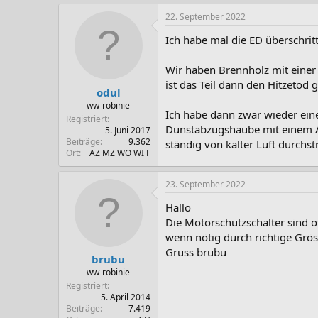
22. September 2022
Ich habe mal die ED überschrit
Wir haben Brennholz mit einer
ist das Teil dann den Hitzetod 
odul
ww-robinie
Ich habe dann zwar wieder eine
Registriert
Dunstabzugshaube mit einem Ab
5. Juni 2017
Beiträge
9.362
ständig von kalter Luft durchs
Ort
AZ MZ WO WI F
23. September 2022
Hallo
Die Motorschutzschalter sind of
wenn nötig durch richtige Grös
Gruss brubu
brubu
ww-robinie
Registriert
5. April 2014
Beiträge
7.419