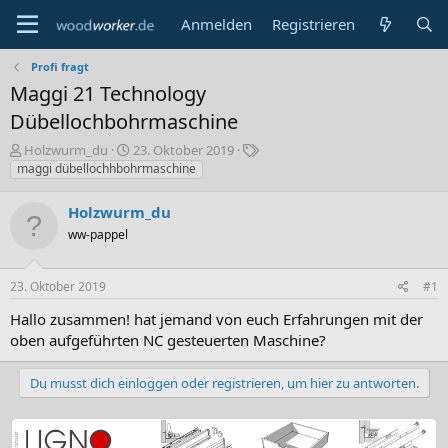
Anmelden
Registrieren
Profi fragt
Maggi 21 Technology
Dübellochbohrmaschine
E
E
S
Holzwurm_du
23. Oktober 2019
r
r
c
maggi dübellochhbohrmaschine
s
s
h
t
t
l
Holzwurm_du
e
e
a
ww-pappel
l
l
g
l
l
w
e
t
o
23. Oktober 2019
#1
r
a
r
m
t
Hallo zusammen! hat jemand von euch Erfahrungen mit der
e
oben aufgeführten NC gesteuerten Maschine?
Du musst dich einloggen oder registrieren, um hier zu antworten.