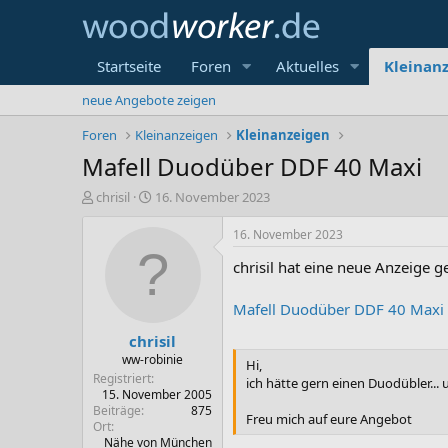
Startseite
Foren
Aktuelles
Kleinan
neue Angebote zeigen
Foren
Kleinanzeigen
Kleinanzeigen
Mafell Duodüber DDF 40 Maxi
E
E
chrisil
16. November 2023
r
r
s
s
16. November 2023
t
t
chrisil hat eine neue Anzeige ge
e
e
l
l
l
l
Mafell Duodüber DDF 40 Maxi
e
t
chrisil
r
a
m
ww-robinie
Hi,
Registriert
ich hätte gern einen Duodübler...
15. November 2005
Beiträge
875
Freu mich auf eure Angebot
Ort
Nähe von München