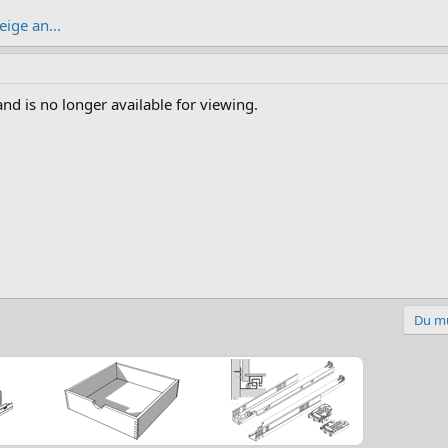
ige an...
nd is no longer available for viewing.
Du mu