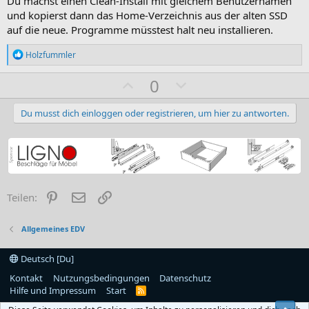
Du machst einen Clean-Install mit gleichem Benutzernamen
und kopierst dann das Home-Verzeichnis aus der alten SSD
auf die neue. Programme müsstest halt neu installieren.
R
Holzfummler
e
a
P
N
0
k
o
e
t
i
s
g
Du musst dich einloggen oder registrieren, um hier zu antworten.
o
i
a
n
e
t
t
n
i
i
:
v
v
Pinterest
E-Mail
Link
e
e
Teilen:
S
S
t
t
Allgemeines EDV
i
i
Deutsch [Du]
m
m
Kontakt
Nutzungsbedingungen
m
Datenschutz
m
Hilfe und Impressum
Start
R
e
e
S