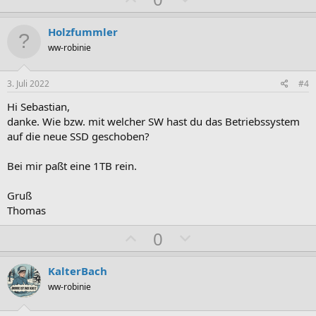
o
e
s
g
Holzfummler
i
a
ww-robinie
t
t
i
i
3. Juli 2022
#4
v
v
Hi Sebastian,
e
e
danke. Wie bzw. mit welcher SW hast du das Betriebssystem
S
S
auf die neue SSD geschoben?
t
t
i
i
Bei mir paßt eine 1TB rein.
m
m
Gruß
m
m
Thomas
e
e
P
N
0
o
e
s
g
KalterBach
i
a
ww-robinie
t
t