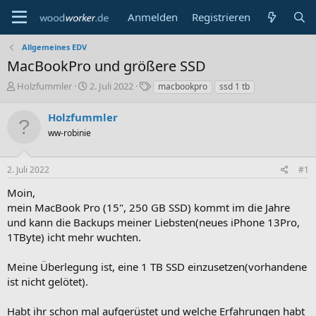
Anmelden
Registrieren
Allgemeines EDV
MacBookPro und größere SSD
E
E
S
Holzfummler
2. Juli 2022
macbookpro
ssd 1 tb
r
r
c
s
s
h
Holzfummler
t
t
l
ww-robinie
e
e
a
l
l
g
l
l
w
2. Juli 2022
#1
e
t
o
r
a
r
Moin,
m
t
mein MacBook Pro (15", 250 GB SSD) kommt im die Jahre
e
und kann die Backups meiner Liebsten(neues iPhone 13Pro,
1TByte) icht mehr wuchten.
Meine Überlegung ist, eine 1 TB SSD einzusetzen(vorhandene
ist nicht gelötet).
Habt ihr schon mal aufgerüstet und welche Erfahrungen habt