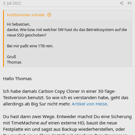
i
i
3. Juli 2022
#5
v
v
Holzfummler schrieb:
e
e
S
S
Hi Sebastian,
t
t
danke. Wie bzw. mit welcher SW hast du das Betriebssystem auf die
neue SSD geschoben?
i
i
m
m
Bei mir paßt eine 1TB rein.
m
m
Gruß
e
e
Thomas
Hallo Thomas
Ich habe damals Carbon Copy Cloner in einer 30-Tage-
Testversion benutzt. So wie ich es verstanden habe, geht das
allerdings ab Big Sur nicht mehr.
Artikel von Heise
.
Du hast dann zwei Wege. Entweder machst Du eine Sicherung
mit TimeMachine auf einen externe HD, baust die neue
Festplatte ein und sagst aus Backup wiederherstellen, oder