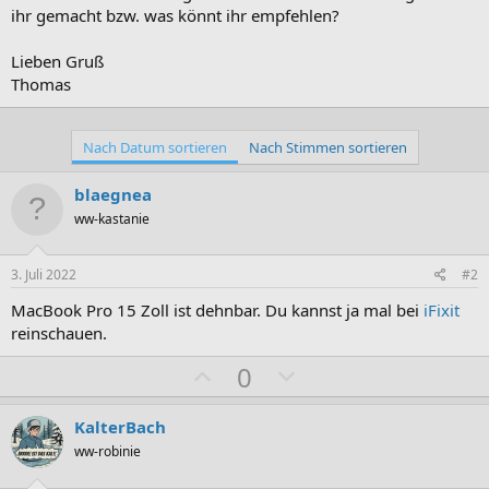
ihr gemacht bzw. was könnt ihr empfehlen?
Lieben Gruß
Thomas
Nach Datum sortieren
Nach Stimmen sortieren
blaegnea
ww-kastanie
3. Juli 2022
#2
MacBook Pro 15 Zoll ist dehnbar. Du kannst ja mal bei
iFixit
reinschauen.
P
N
0
o
e
s
g
KalterBach
i
a
ww-robinie
t
t