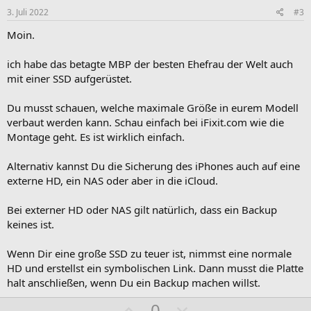
i
i
3. Juli 2022
#3
v
v
Moin.
e
e
S
S
ich habe das betagte MBP der besten Ehefrau der Welt auch
t
t
mit einer SSD aufgerüstet.
i
i
m
m
Du musst schauen, welche maximale Größe in eurem Modell
verbaut werden kann. Schau einfach bei iFixit.com wie die
m
m
Montage geht. Es ist wirklich einfach.
e
e
Alternativ kannst Du die Sicherung des iPhones auch auf eine
externe HD, ein NAS oder aber in die iCloud.
Bei externer HD oder NAS gilt natürlich, dass ein Backup
keines ist.
Wenn Dir eine große SSD zu teuer ist, nimmst eine normale
HD und erstellst ein symbolischen Link. Dann musst die Platte
halt anschließen, wenn Du ein Backup machen willst.
P
N
0