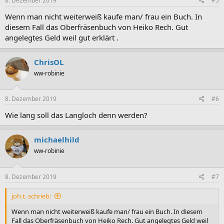
8. Dezember 2019
#5
n
:
Wenn man nicht weiterweiß kaufe man/ frau ein Buch. In
diesem Fall das Oberfräsenbuch von Heiko Rech. Gut
angelegtes Geld weil gut erklärt .
ChrisOL
ww-robinie
8. Dezember 2019
#6
Wie lang soll das Langloch denn werden?
michaelhild
ww-robinie
8. Dezember 2019
#7
joh.t. schrieb:
Wenn man nicht weiterweiß kaufe man/ frau ein Buch. In diesem
Fall das Oberfräsenbuch von Heiko Rech. Gut angelegtes Geld weil