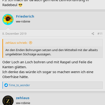
Radebeul
Friederich
ww-robinie
8. Dezember 2019
#11
zehlaus schrieb:
An den Enden Bohrungen setzen und den Mittelteil mit der allseits
ungeliebten Stichsäge aussägen.
Oder Loch an Loch bohren und mit Raspel und Feile die
Kanten glätten.
Ich denke das würde ich sogar so machen wenn ich eine
Oberfräse hätte.
R
Time_to_wonder
e
a
k
zehlaus
t
ww-robinie
i