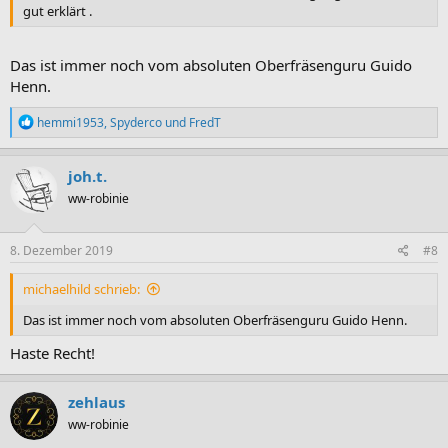
gut erklärt .
Das ist immer noch vom absoluten Oberfräsenguru Guido
Henn.
R
hemmi1953
,
Spyderco
und
FredT
e
a
k
joh.t.
t
ww-robinie
i
o
n
e
8. Dezember 2019
#8
n
:
michaelhild schrieb:
Das ist immer noch vom absoluten Oberfräsenguru Guido Henn.
Haste Recht!
zehlaus
ww-robinie