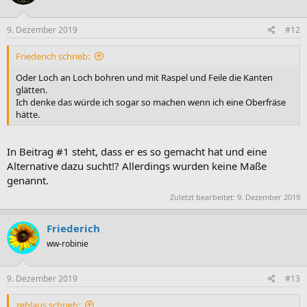
o
n
e
9. Dezember 2019
#12
n
:
Friederich schrieb:
Oder Loch an Loch bohren und mit Raspel und Feile die Kanten
glätten.
Ich denke das würde ich sogar so machen wenn ich eine Oberfräse
hätte.
In Beitrag #1 steht, dass er es so gemacht hat und eine
Alternative dazu sucht!? Allerdings wurden keine Maße
genannt.
Zuletzt bearbeitet:
9. Dezember 2019
Friederich
ww-robinie
9. Dezember 2019
#13
zehlaus schrieb: