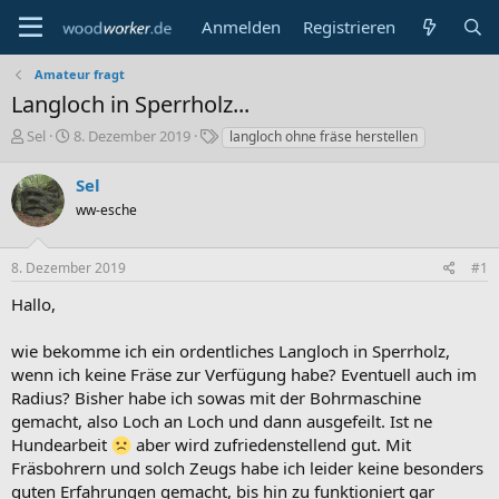
Anmelden
Registrieren
Amateur fragt
Langloch in Sperrholz...
E
E
S
Sel
8. Dezember 2019
langloch ohne fräse herstellen
r
r
c
s
s
h
Sel
t
t
l
ww-esche
e
e
a
l
l
g
l
l
w
8. Dezember 2019
#1
e
t
o
r
a
r
Hallo,
m
t
e
wie bekomme ich ein ordentliches Langloch in Sperrholz,
wenn ich keine Fräse zur Verfügung habe? Eventuell auch im
Radius? Bisher habe ich sowas mit der Bohrmaschine
gemacht, also Loch an Loch und dann ausgefeilt. Ist ne
Hundearbeit
aber wird zufriedenstellend gut. Mit
Fräsbohrern und solch Zeugs habe ich leider keine besonders
guten Erfahrungen gemacht, bis hin zu funktioniert gar