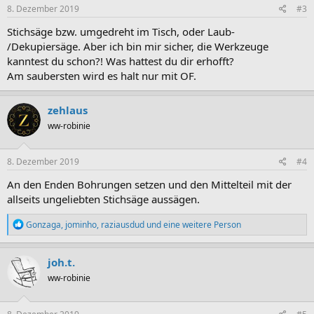
8. Dezember 2019
#3
Stichsäge bzw. umgedreht im Tisch, oder Laub-
/Dekupiersäge. Aber ich bin mir sicher, die Werkzeuge
kanntest du schon?! Was hattest du dir erhofft?
Am saubersten wird es halt nur mit OF.
zehlaus
ww-robinie
8. Dezember 2019
#4
An den Enden Bohrungen setzen und den Mittelteil mit der
allseits ungeliebten Stichsäge aussägen.
R
Gonzaga
,
jominho
,
raziausdud
und eine weitere Person
e
a
k
joh.t.
t
ww-robinie
i
o
n
e