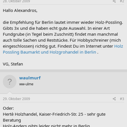
28. Oktober 2009
#2
Hallo Alexandros,
die Empfehlung für Berlin lautet immer wieder Holz-Possling.
Gibts 3x und die haben echt gute Auswahl. In einer Art
Fundgrube (in Tegel beim Zuschnitt) findet man manchmal
auch tolle Sachen und Reststücke. Für Hobbyschreiner (mich
eingeschlossen) richtig gut. Findest Du im Internet unter
Holz
Possling Baumarkt und Holzgrohandel in Berlin
.
VG, Stefan
waulmurf
ww-ulme
29. Oktober 2009
#3
Oder:
Hertè Holzhandel, Kaiser-Friedrich-Str. 25 - sehr gute
Beratung
Holz-Anders gibts leider nicht mehr in Berlin