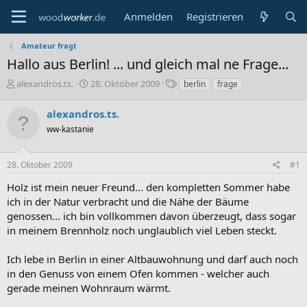
Anmelden
Registrieren
Amateur fragt
Hallo aus Berlin! ... und gleich mal ne Frage...
E
E
S
alexandros.ts.
28. Oktober 2009
berlin
frage
r
r
c
s
s
h
alexandros.ts.
t
t
l
ww-kastanie
e
e
a
l
l
g
l
l
w
28. Oktober 2009
#1
e
t
o
r
a
r
Holz ist mein neuer Freund... den kompletten Sommer habe
m
t
ich in der Natur verbracht und die Nähe der Bäume
e
genossen... ich bin vollkommen davon überzeugt, dass sogar
in meinem Brennholz noch unglaublich viel Leben steckt.
Ich lebe in Berlin in einer Altbauwohnung und darf auch noch
in den Genuss von einem Ofen kommen - welcher auch
gerade meinen Wohnraum wärmt.