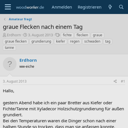
Anmelden
Registrieren
Amateur fragt
graue Flecken nach einem Tag
E
E
S
Erdhorn
3. August 2013
fichte
flecken
graue
r
r
c
graue flecken
grundierung
kiefer
regen
schwaden
tag
s
s
h
tanne
t
t
l
e
e
a
Erdhorn
l
l
g
l
l
w
ww-eiche
e
t
o
r
a
r
m
t
3. August 2013
#1
e
Hallo,
gestern Abend habe ich ein paar Bretter aus Kiefer oder
Fichte/Tanne mit Xyladecor Holzschutzgrundierung für außen
grundiert.
Bei den Temperaturen waren die Dinger schon nach einer
halben Stunde so trocken, dass man sie anfassen konnte.