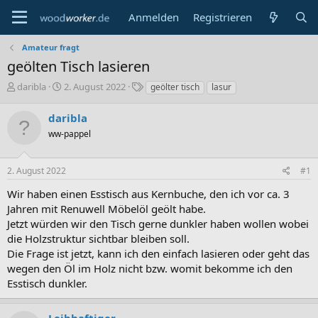
Anmelden
Registrieren
Amateur fragt
geölten Tisch lasieren
E
E
S
daribla
2. August 2022
geölter tisch
lasur
r
r
c
s
s
h
daribla
t
t
l
ww-pappel
e
e
a
l
l
g
l
l
w
2. August 2022
#1
e
t
o
r
a
r
Wir haben einen Esstisch aus Kernbuche, den ich vor ca. 3
m
t
Jahren mit Renuwell Möbelöl geölt habe.
e
Jetzt würden wir den Tisch gerne dunkler haben wollen wobei
die Holzstruktur sichtbar bleiben soll.
Die Frage ist jetzt, kann ich den einfach lasieren oder geht das
wegen den Öl im Holz nicht bzw. womit bekomme ich den
Esstisch dunkler.
Leibhaftiger