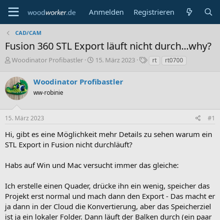
Anmelden
Registrieren
CAD/CAM
Fusion 360 STL Export läuft nicht durch...why?
E
E
S
Woodinator Profibastler
15. März 2023
rt
rt0700
r
r
c
s
s
h
Woodinator Profibastler
t
t
l
ww-robinie
e
e
a
l
l
g
l
l
w
15. März 2023
#1
e
t
o
r
a
r
Hi, gibt es eine Möglichkeit mehr Details zu sehen warum ein
m
t
STL Export in Fusion nicht durchläuft?
e
Habs auf Win und Mac versucht immer das gleiche:
Ich erstelle einen Quader, drücke ihn ein wenig, speicher das
Projekt erst normal und mach dann den Export - Das macht er
ja dann in der Cloud die Konvertierung, aber das Speicherziel
ist ja ein lokaler Folder. Dann läuft der Balken durch (ein paar