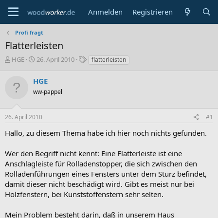
Anmelden
Registrieren
Profi fragt
Flatterleisten
E
E
S
HGE
26. April 2010
flatterleisten
r
r
c
s
s
h
HGE
t
t
l
ww-pappel
e
e
a
l
l
g
l
l
w
26. April 2010
#1
e
t
o
r
a
r
Hallo, zu diesem Thema habe ich hier noch nichts gefunden.
m
t
e
Wer den Begriff nicht kennt: Eine Flatterleiste ist eine
Anschlagleiste für Rolladenstopper, die sich zwischen den
Rolladenführungen eines Fensters unter dem Sturz befindet,
damit dieser nicht beschädigt wird. Gibt es meist nur bei
Holzfenstern, bei Kunststoffenstern sehr selten.
Mein Problem besteht darin, daß in unserem Haus