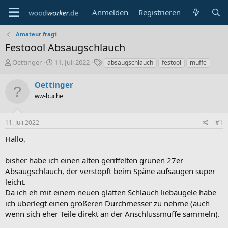
Anmelden
Registrieren
Amateur fragt
Festoool Absaugschlauch
E
E
S
Oettinger
11. Juli 2022
absaugschlauch
festool
muffe
r
r
c
s
s
h
Oettinger
t
t
l
ww-buche
e
e
a
l
l
g
l
l
w
11. Juli 2022
#1
e
t
o
r
a
r
Hallo,
m
t
e
bisher habe ich einen alten geriffelten grünen 27er
Absaugschlauch, der verstopft beim Späne aufsaugen super
leicht.
Da ich eh mit einem neuen glatten Schlauch liebäugele habe
ich überlegt einen größeren Durchmesser zu nehme (auch
wenn sich eher Teile direkt an der Anschlussmuffe sammeln).