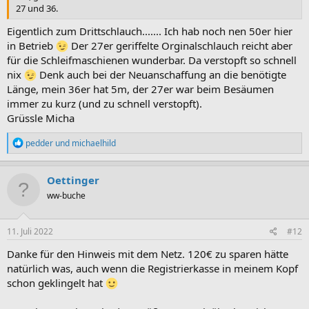
27 und 36.
Eigentlich zum Drittschlauch....... Ich hab noch nen 50er hier
in Betrieb
Der 27er geriffelte Orginalschlauch reicht aber
für die Schleifmaschienen wunderbar. Da verstopft so schnell
nix
Denk auch bei der Neuanschaffung an die benötigte
Länge, mein 36er hat 5m, der 27er war beim Besäumen
immer zu kurz (und zu schnell verstopft).
Grüssle Micha
R
pedder
und
michaelhild
e
a
k
Oettinger
t
ww-buche
i
o
n
e
11. Juli 2022
#12
n
:
Danke für den Hinweis mit dem Netz. 120€ zu sparen hätte
natürlich was, auch wenn die Registrierkasse in meinem Kopf
schon geklingelt hat