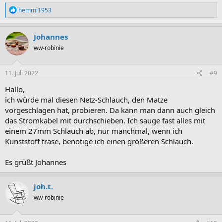
R
hemmi1953
e
a
k
Johannes
t
ww-robinie
i
o
n
e
11. Juli 2022
#9
n
:
Hallo,
ich würde mal diesen Netz-Schlauch, den Matze
vorgeschlagen hat, probieren. Da kann man dann auch gleich
das Stromkabel mit durchschieben. Ich sauge fast alles mit
einem 27mm Schlauch ab, nur manchmal, wenn ich
Kunststoff fräse, benötige ich einen größeren Schlauch.
Es grüßt Johannes
joh.t.
ww-robinie