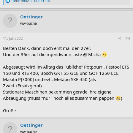
R
TomfromMuc
und
FredT
e
a
k
Oettinger
t
ww-buche
i
o
n
e
11. Juli 2022
#4
n
:
Besten Dank, dann doch erst mal den 27er.
Und der 36er auf die irgendwann Liste @ Micha
Abgesaugt wird im Alltag das "übliche" Potpourri. Festool ETS
150 und RTS 400, Bosch GKT 55 GCE und GOF 1250 LCE,
Makita PJ7000J und evtl. Metabo SXE 450 (als
Zweit-/Ersatzgerät).
Stationäre Maschinen bekommen gerade ihre eigene
Absaugung (muss "nur" noch alles zusammen pappen
).
Grüße
Oettinger
ww-buche