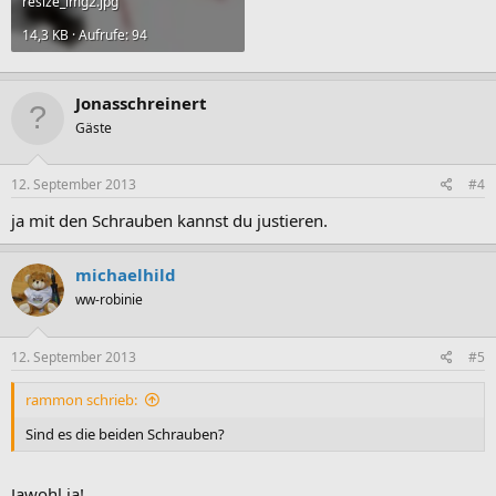
resize_img2.jpg
14,3 KB · Aufrufe: 94
Jonasschreinert
Gäste
12. September 2013
#4
ja mit den Schrauben kannst du justieren.
michaelhild
ww-robinie
12. September 2013
#5
rammon schrieb:
Sind es die beiden Schrauben?
Jawohl ja!