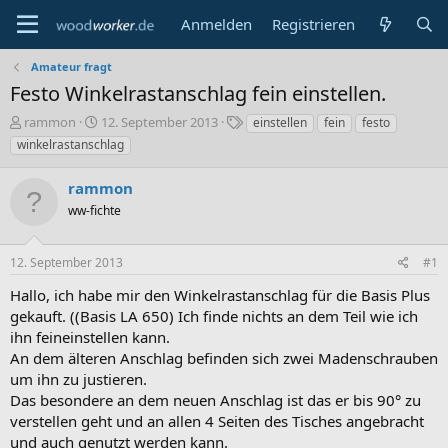
Anmelden
Registrieren
Amateur fragt
Festo Winkelrastanschlag fein einstellen.
E
E
S
rammon
12. September 2013
einstellen
fein
festo
r
r
c
winkelrastanschlag
s
s
h
t
t
l
rammon
e
e
a
l
ww-fichte
l
g
l
l
w
e
t
o
12. September 2013
#1
r
a
r
m
t
Hallo, ich habe mir den Winkelrastanschlag für die Basis Plus
e
gekauft. ((Basis LA 650) Ich finde nichts an dem Teil wie ich
ihn feineinstellen kann.
An dem älteren Anschlag befinden sich zwei Madenschrauben
um ihn zu justieren.
Das besondere an dem neuen Anschlag ist das er bis 90° zu
verstellen geht und an allen 4 Seiten des Tisches angebracht
und auch genutzt werden kann.