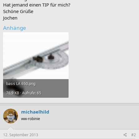
Hat jemand einen TIP für mich?
Schöne Grüße
Jochen
Anhänge
basis LA 650.png
76,9 KB · Aufrufe: 65
michaelhild
ww-robinie
12. September 2013
#2