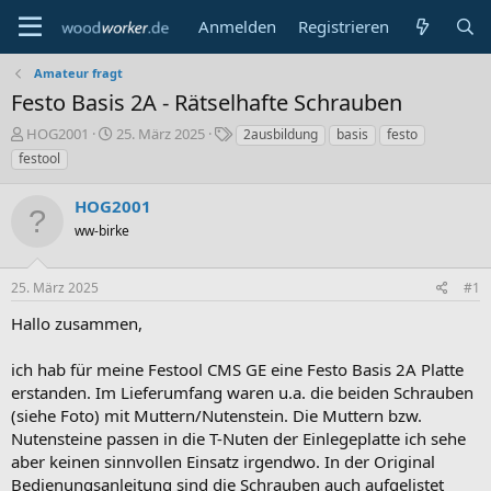
Anmelden
Registrieren
Amateur fragt
Festo Basis 2A - Rätselhafte Schrauben
E
E
S
HOG2001
25. März 2025
2ausbildung
basis
festo
r
r
c
festool
s
s
h
t
t
l
HOG2001
e
e
a
l
ww-birke
l
g
l
l
w
e
t
o
25. März 2025
#1
r
a
r
m
t
Hallo zusammen,
e
ich hab für meine Festool CMS GE eine Festo Basis 2A Platte
erstanden. Im Lieferumfang waren u.a. die beiden Schrauben
(siehe Foto) mit Muttern/Nutenstein. Die Muttern bzw.
Nutensteine passen in die T-Nuten der Einlegeplatte ich sehe
aber keinen sinnvollen Einsatz irgendwo. In der Original
Bedienungsanleitung sind die Schrauben auch aufgelistet