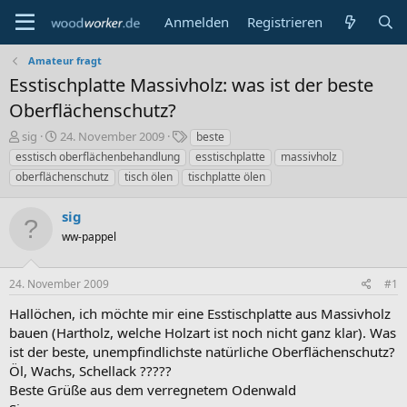
Anmelden
Registrieren
Amateur fragt
Esstischplatte Massivholz: was ist der beste
Oberflächenschutz?
E
E
S
sig
24. November 2009
beste
r
r
c
esstisch oberflächenbehandlung
esstischplatte
massivholz
s
s
h
oberflächenschutz
tisch ölen
tischplatte ölen
t
t
l
e
e
a
sig
l
l
g
l
l
w
ww-pappel
e
t
o
r
a
r
m
t
24. November 2009
#1
e
Hallöchen, ich möchte mir eine Esstischplatte aus Massivholz
bauen (Hartholz, welche Holzart ist noch nicht ganz klar). Was
ist der beste, unempfindlichste natürliche Oberflächenschutz?
Öl, Wachs, Schellack ?????
Beste Grüße aus dem verregnetem Odenwald