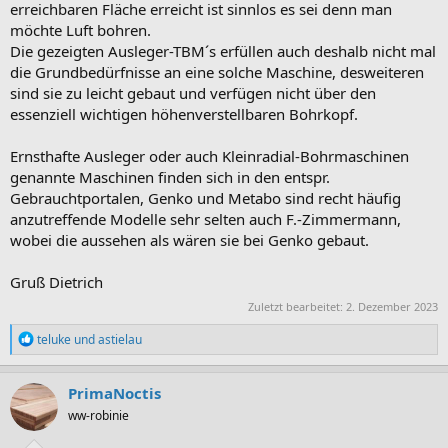
erreichbaren Fläche erreicht ist sinnlos es sei denn man
möchte Luft bohren.
Die gezeigten Ausleger-TBM´s erfüllen auch deshalb nicht mal
die Grundbedürfnisse an eine solche Maschine, desweiteren
sind sie zu leicht gebaut und verfügen nicht über den
essenziell wichtigen höhenverstellbaren Bohrkopf.
Ernsthafte Ausleger oder auch Kleinradial-Bohrmaschinen
genannte Maschinen finden sich in den entspr.
Gebrauchtportalen, Genko und Metabo sind recht häufig
anzutreffende Modelle sehr selten auch F.-Zimmermann,
wobei die aussehen als wären sie bei Genko gebaut.
Gruß Dietrich
Zuletzt bearbeitet:
2. Dezember 2023
R
teluke
und
astielau
e
a
k
PrimaNoctis
t
ww-robinie
i
o