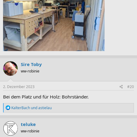
Sire Toby
ww-robinie
2. Dezember 2023
#20
Bei dem Platz und für Holz: Bohrständer.
R
KalterBach
und
astielau
e
a
k
teluke
t
ww-robinie
i
o