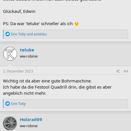
Glückauf, Edwin
PS: Da war 'teluke' schneller als ich
R
Sire Toby
und
astielau
e
a
k
teluke
t
ww-robinie
i
o
n
e
2. Dezember 2023
#4
n
:
Wichtig ist da aber eine gute Bohrmaschine.
Ich habe da die Festool Quadrill drin, die gibst es aber
angeblich nicht mehr.
R
Sire Toby
e
a
k
Holzrad09
t
ww-robinie
i