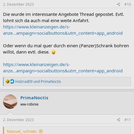
e
2. Dezember 2023
#10
n
:
Die wurde im interessante Angebote Thread gepostet. Evtl.
lohnt sich da auch mal eine weite Anfahrt.
https://www.kleinanzeigen.de/s-
anze...ampaign=socialbuttons&utm_content=app_android
Oder wenn du mal quer durch einen (Panzer)Schrank bohren
willst, dann evtl. diese.
https://www.kleinanzeigen.de/s-
anze...ampaign=socialbuttons&utm_content=app_android
R
Holzrad09
und
PrimaNoctis
e
a
k
PrimaNoctis
t
ww-robinie
i
o
n
e
2. Dezember 2023
#11
n
:
Manuel_ schrieb: