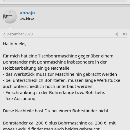
e
a
k
annajo
t
ww-birke
i
o
n
e
2. Dezember 2023
#3
n
:
Hallo Aleks,
für mich hat eine Tischbohrmaschine gegenüber einem
Bohrständer mit Bohrmaschine insbesondere in der
Holzbearbeitung einige Nachteile:
- das Werkstück muss zur Maschine hin gebracht werden
- bei unterschiedlich Bohrtiefen, müssen lange Werkstücke
auch unterschiedlich hoch unterbaut werden
- Einschränkung in der Bohrerlänge bzw. Bohrtiefe.
- fixe Ausladung
Diese Nachteile hast Du bei einem Bohrständer nicht.
Bohrständer ca. 200 € plus Bohrmaschine ca. 200 €, mit
etwas Geduld findet man auch beides gebraucht.