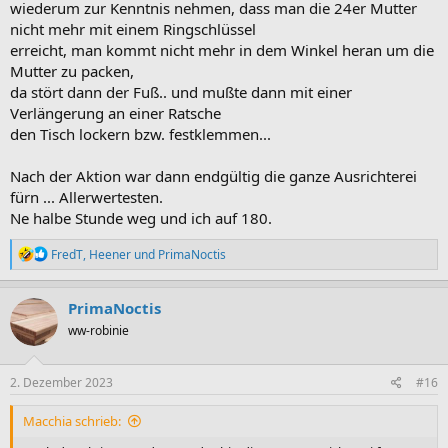
wiederum zur Kenntnis nehmen, dass man die 24er Mutter
nicht mehr mit einem Ringschlüssel
erreicht, man kommt nicht mehr in dem Winkel heran um die
Mutter zu packen,
da stört dann der Fuß.. und mußte dann mit einer
Verlängerung an einer Ratsche
den Tisch lockern bzw. festklemmen...
Nach der Aktion war dann endgültig die ganze Ausrichterei
fürn ... Allerwertesten.
Ne halbe Stunde weg und ich auf 180.
R
FredT
,
Heener
und
PrimaNoctis
e
a
k
PrimaNoctis
t
ww-robinie
i
o
n
e
2. Dezember 2023
#16
n
:
Macchia schrieb: