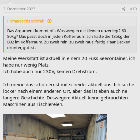
n
e
2. Dezember 2023
#19
n
:
PrimaNoctis schrieb:
Das Argument kommt oft. Was wiegen die kleinen unzerlegt? 60-
80kg? Das passt doch in jeden Kofferraum. Ich hatte die 135kg der
B32 im Kofferraum. Zu zweit rein, zu zweit raus, fertig. Paar Decken
drunter, gut ist.
Meine Werkstatt ist aktuell in einem 20 Fuss Seecontainer, ich
habe nur wenig Platz.
Ich habe auch nur 230V, keinen Drehstrom.
Ich meine das schon ernst mit scheidet aktuell aus. Ich suche
locker nach einem anderen Ort, aber das ist eben auch ne
längere Geschichte. Deswegen: Aktuell keine gebrauchten
Maschinen aus Tischlereien.