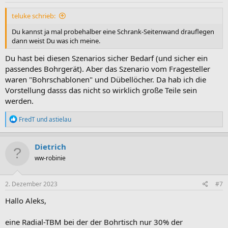
n
:
teluke schrieb:
Du kannst ja mal probehalber eine Schrank-Seitenwand drauflegen
dann weist Du was ich meine.
Du hast bei diesen Szenarios sicher Bedarf (und sicher ein
passendes Bohrgerät). Aber das Szenario vom Fragesteller
waren "Bohrschablonen" und Dübellöcher. Da hab ich die
Vorstellung dasss das nicht so wirklich große Teile sein
werden.
R
FredT
und
astielau
e
a
k
Dietrich
t
ww-robinie
i
o
n
e
2. Dezember 2023
#7
n
:
Hallo Aleks,
eine Radial-TBM bei der der Bohrtisch nur 30% der