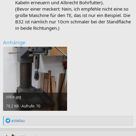
Kabeln erneuern und Albrecht Bohrfutter).
(Bevor einer meckert: Nein, ich empfehle nicht eine so
große Maschine für den TE, das ist nur ein Beispiel. Die
B32 ist nämlich nur 10cm schmaler bei der Standfläche
in beide Richtungen.)
Anhänge
(68)e.jpg
78,2 KB · Aufrufe: 70
R
astielau
e
a
k