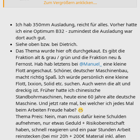
Zum Vergrößern anklicken....
Ist die Optidrill DQ18 ne vernünftige Wahl? Gibt es sinnvolle
Alternativen, die ich mir ansehen sollte? Mehr als 400 Euro
möchte ich für eine Tischbohrmaschine möglichst erstmal
nicht ausgeben, weil das nur ein Nebenwerkzeug ist, dass ich
Ich hab 350mm Ausladung, reicht für alles. Vorher hatte
viel seltener als z.B. ne Tischkreissäge oder Oberfräse
ich eine Optimum B32 - zumindest die Ausladung war
benutze.
dort auch gut.
Siehe oben bzw. bei Dietrich.
Das Thema wurde hier oft durchgekaut. Es gibt die
Fraktion alt & grau / grün und die Fraktion neu &
Fernost. Hab hab letztens bei
@Manuel_
eine kleine
Flott angeschaut. Schöner, deutscher Maschinenbau,
macht richtig Spaß. Ich würde persönlich eine kleine
Flott, Ixxion, Solid etc. suchen. Auch wenn die alt und
dreckig ist. Früher hatte ich chinesische
Standbohrmaschinen, heute eine 60 Jahre alte deutsche
Maschine. Und jetzt rate mal, bei welcher ich jedes Mal
beim Arbeiten Freude habe?
Thema Preis: Nein, man muss dafür keine Schulden
aufnehmen, nur etwas Geduld + Risikobereitschaft
haben, schnell reagieren und ein paar Stunden Arbeit
reinstecken (bei mir 20h + 200€ Material inkl. allen