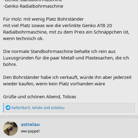
-Genko Radialbohrmaschine
Für Holz: mit wenig Platz Bohrständer
mit viel Platz sowas wie die verlinkte Genko ATB 20
Radialbohrmaschine, mit zu dem Preis ein Schnäppchen ist,
wenn technisch ok.
Die normale Standbohrmaschine behalte ich rein aus
Luxusgründen für die paar Metall-und Plastesachen, die ich
bohre.
Den Bohrständer habe ich verkauft, würde ihn aber jederzeit
wieder kaufen, wenn kein Platz vorhanden wäre
Grüße und schönen Abend, Tobias
R
KalterBach
,
teluke
und
astielau
e
a
k
astielau
t
ww-pappel
i
o