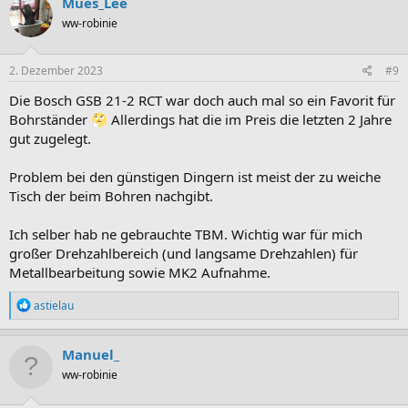
Mues_Lee
t
ww-robinie
i
o
n
e
2. Dezember 2023
#9
n
:
Die Bosch GSB 21-2 RCT war doch auch mal so ein Favorit für
Bohrständer
Allerdings hat die im Preis die letzten 2 Jahre
gut zugelegt.
Problem bei den günstigen Dingern ist meist der zu weiche
Tisch der beim Bohren nachgibt.
Ich selber hab ne gebrauchte TBM. Wichtig war für mich
großer Drehzahlbereich (und langsame Drehzahlen) für
Metallbearbeitung sowie MK2 Aufnahme.
R
astielau
e
a
k
Manuel_
t
ww-robinie
i
o
n