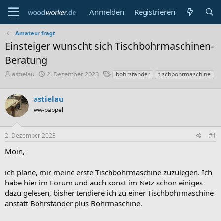
Anmelden
Registrieren
Amateur fragt
Einsteiger wünscht sich Tischbohrmaschinen-
Beratung
E
E
S
astielau
2. Dezember 2023
bohrständer
tischbohrmaschine
r
r
c
s
s
h
astielau
t
t
l
e
e
a
ww-pappel
l
l
g
l
l
w
2. Dezember 2023
#1
e
t
o
r
a
r
Moin,
m
t
e
ich plane, mir meine erste Tischbohrmaschine zuzulegen. Ich
habe hier im Forum und auch sonst im Netz schon einiges
dazu gelesen, bisher tendiere ich zu einer Tischbohrmaschine
anstatt Bohrständer plus Bohrmaschine.