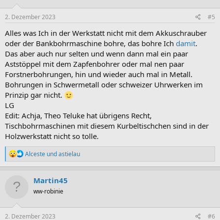
o
n
e
2. Dezember 2023
#5
n
:
Alles was Ich in der Werkstatt nicht mit dem Akkuschrauber
oder der Bankbohrmaschine bohre, das bohre Ich
damit
.
Das aber auch nur selten und wenn dann mal ein paar
Aststöppel mit dem Zapfenbohrer oder mal nen paar
Forstnerbohrungen, hin und wieder auch mal in Metall.
Bohrungen in Schwermetall oder schweizer Uhrwerken im
Prinzip gar nicht.
LG
Edit: Achja, Theo Teluke hat übrigens Recht,
Tischbohrmaschinen mit diesem Kurbeltischchen sind in der
Holzwerkstatt nicht so tolle.
R
Alceste
und
astielau
e
a
k
Martin45
t
ww-robinie
i
o
n
e
2. Dezember 2023
#6