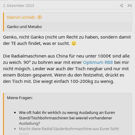
n
e
2. Dezember 2023
#8
n
:
Dietrich schrieb:
Ganko und Metabo
Genko, nicht Ganko (nicht um Recht zu haben, sondern damit
der TE auch findet, was er sucht.
Die Radialmaschinen aus China für neu unter 1000€ sind alle
zu weich. 90° zu bohren war mit einer
Optimum RB8
bei mir
nicht mögich. Leider war auch der Tisch neigbar und nur mit
einem Bolzen gespannt. Wenn du den festziehst, drückt es
den Tisch mit. Die wiegt einfach 100-200kg zu wenig.
Meine Fragen:
Wie oft habt ihr wirklich zu wenig Ausladung an Euren
Stand/Tischbohrmaschinen bei wieviel vorhandener
Ausladung?
Macht diese Radial-Säulenbohrmaschine aus Eurer Sicht
Sinn?