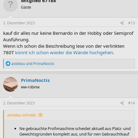
Mitglied 67188
Gäste
2. Dezember 2023
#13
kauf dir alles nur keine Bernardo in der Hobby oder Semiprof
Ausführung.
Wenn ich schon die Beschreibung lese von der verlinkten
780T
könnt ich schon wieder die Wände hochgehen.
R
astielau
und
PrimaNoctis
e
a
k
PrimaNoctis
t
ww-robinie
i
o
n
e
2. Dezember 2023
#14
n
:
astielau schrieb:
Ne gebrauchte Profimaschine scheidet aktuell aus Platz- und
Gewichtsgründen komplett aus, und für nen Gebrauchtkauf