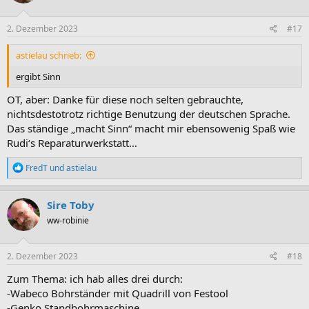
o
n
e
2. Dezember 2023
#17
n
:
astielau schrieb:
ergibt Sinn
OT, aber: Danke für diese noch selten gebrauchte,
nichtsdestotrotz richtige Benutzung der deutschen Sprache.
Das ständige „macht Sinn“ macht mir ebensowenig Spaß wie
Rudi‘s Reparaturwerkstatt…
R
FredT
und
astielau
e
a
k
Sire Toby
t
ww-robinie
i
o
n
e
2. Dezember 2023
#18
n
:
Zum Thema: ich hab alles drei durch:
-Wabeco Bohrständer mit Quadrill von Festool
-Genko Standbohrmaschine