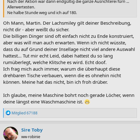
Nach der Aktion war dann endgültig die ganze Ausrichterei fürn ...
Allerwertesten.
Ne halbe Stunde weg und ich auf 180.
Oh Mann, Martin. Der Lachsmiley gilt deiner Beschreibung,
nicht dir - aber weißt du sicher.
Die billigen Dinger sind oft einfach nicht zu Ende konstruiert,
aber was will man auch erwarten. Wenn ich nicht wüsste,
dass du auf Grund deiner Insellage nicht viel andere Auswahl
hattest... Tut mir echt Leid, dabei hattest du so lang
rumüberlegt, welche Klitsche es wird. Echt doof.
Ich frag mich auch immer, warum die überhaupt diese
drehbaren Tische verbauen, wenn die es ohnehin nicht
können. Meine hat das nicht, bin ich froh drüber.
Ich glaube, meine Maschine bohrt noch gerade Löcher, wenn
deine längst eine Waschmaschine ist.
R
Mitglied 67188
e
a
k
Sire Toby
t
ww-robinie
i