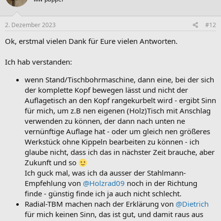
i
o
n
e
2. Dezember 2023
#12
n
:
Ok, erstmal vielen Dank für Eure vielen Antworten.
Ich hab verstanden:
wenn Stand/Tischbohrmaschine, dann eine, bei der sich
der komplette Kopf bewegen lässt und nicht der
Auflagetisch an den Kopf rangekurbelt wird - ergibt Sinn
für mich, um z.B nen eigenen (Holz)Tisch mit Anschlag
verwenden zu können, der dann nach unten ne
vernünftige Auflage hat - oder um gleich nen größeres
Werkstück ohne Kippeln bearbeiten zu können - ich
glaube nicht, dass ich das in nächster Zeit brauche, aber
Zukunft und so
Ich guck mal, was ich da ausser der Stahlmann-
Empfehlung von
@Holzrad09
noch in der Richtung
finde - günstig finde ich ja auch nicht schlecht.
Radial-TBM machen nach der Erklärung von
@Dietrich
für mich keinen Sinn, das ist gut, und damit raus aus