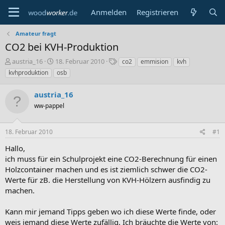
Anmelden
Registrieren
Amateur fragt
CO2 bei KVH-Produktion
E
E
S
austria_16
18. Februar 2010
co2
emmision
kvh
r
r
c
kvhproduktion
osb
s
s
h
t
t
l
austria_16
e
e
a
l
ww-pappel
l
g
l
l
w
e
t
o
18. Februar 2010
#1
r
a
r
m
t
Hallo,
e
ich muss für ein Schulprojekt eine CO2-Berechnung für einen
Holzcontainer machen und es ist ziemlich schwer die CO2-
Werte für zB. die Herstellung von KVH-Hölzern ausfindig zu
machen.
Kann mir jemand Tipps geben wo ich diese Werte finde, oder
weis jemand diese Werte zufällig. Ich bräuchte die Werte von: