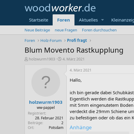
Startseite
Foren
Aktuelles
Kleinanzei
Neue Beiträge
neue Fragen
Foren durchsuchen
Foren
Holz-Forum
Profi fragt
Blum Movento Rastkupplung
E
E
holzwurm1903
4. März 2021
r
r
s
s
4. März 2021
t
t
Hallo,
e
e
l
l
l
l
ich bin gerade dabei Schubkäs
e
t
Eigentlich werden die Rastkup
holzwurm1903
r
a
mit 5mm eingenutetem Boden ge
m
ww-pappel
verdeckt die 29mm Schiene unte
Registriert
zu befestigen oder ob das ein K
28. Februar 2021
Beiträge
2
Anhänge
Ort
Potsdam