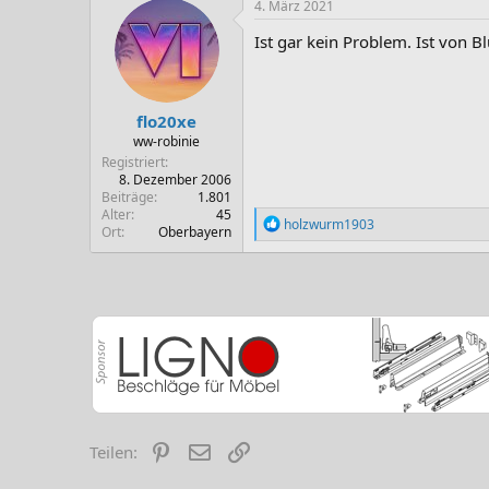
k
4. März 2021
t
i
Ist gar kein Problem. Ist von 
o
n
e
n
flo20xe
:
ww-robinie
Registriert
8. Dezember 2006
Beiträge
1.801
Alter
45
R
holzwurm1903
Ort
Oberbayern
e
a
k
t
i
o
n
e
n
:
Pinterest
E-Mail
Link
Teilen: