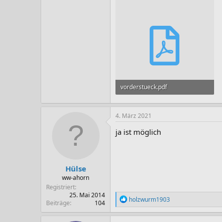
vorderstueck.pdf
80,6 KB · Aufrufe: 47
4. März 2021
ja ist möglich
Hülse
ww-ahorn
Registriert
25. Mai 2014
R
holzwurm1903
Beiträge
104
e
a