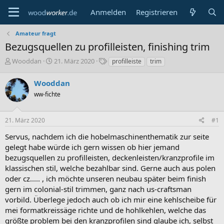
Anmelden
Registrieren
Amateur fragt
Bezugsquellen zu profilleisten, finishing trim
E
E
S
Wooddan
21. März 2020
profilleiste
trim
r
r
c
s
s
h
Wooddan
t
t
l
ww-fichte
e
e
a
l
l
g
l
l
w
21. März 2020
#1
e
t
o
r
a
r
Servus, nachdem ich die hobelmaschinenthematik zur seite
m
t
gelegt habe würde ich gern wissen ob hier jemand
e
bezugsquellen zu profilleisten, deckenleisten/kranzprofile im
klassischen stil, welche bezahlbar sind. Gerne auch aus polen
oder cz..... , ich möchte unseren neubau später beim finish
gern im colonial-stil trimmen, ganz nach us-craftsman
vorbild. Überlege jedoch auch ob ich mir eine kehlscheibe für
mei formatkreissäge richte und de hohlkehlen, welche das
größte problem bei den kranzprofilen sind glaube ich, selbst