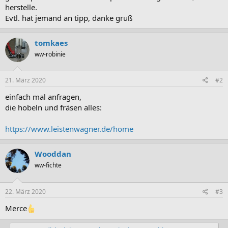
herstelle.
Evtl. hat jemand an tipp, danke gruß
tomkaes
ww-robinie
21. März 2020
#2
einfach mal anfragen,
die hobeln und fräsen alles:
https://www.leistenwagner.de/home
Wooddan
ww-fichte
22. März 2020
#3
Merce