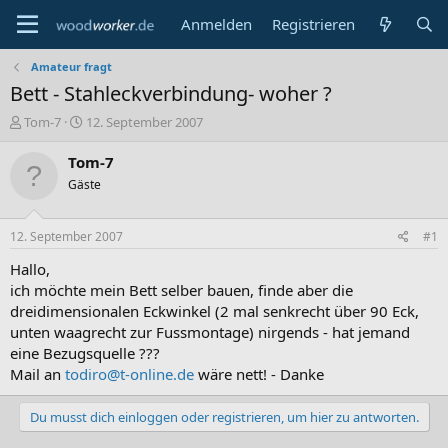
Anmelden
Registrieren
Amateur fragt
Bett - Stahleckverbindung- woher ?
E
E
Tom-7
12. September 2007
r
r
s
s
Tom-7
t
t
Gäste
e
e
l
l
l
l
12. September 2007
#1
e
t
r
a
Hallo,
m
ich möchte mein Bett selber bauen, finde aber die
dreidimensionalen Eckwinkel (2 mal senkrecht über 90 Eck,
unten waagrecht zur Fussmontage) nirgends - hat jemand
eine Bezugsquelle ???
Mail an
todiro@t-online.de
wäre nett! - Danke
Du musst dich einloggen oder registrieren, um hier zu antworten.