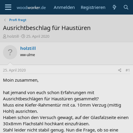
Anmelden
Registrieren
Profi fragt
Ausrichtbeschlag für Haustüren
E
E
holztill
25. April 2020
r
r
s
s
holztill
t
t
ww-ulme
e
e
l
l
l
l
25. April 2020
#1
e
t
r
a
Moin zusammen,
m
hat jemand von euch schon Erfahrungen mit
Ausrichtbeschlägen für Haustüren gesammelt?
Muss eine Kiefer-Rahmentür mit ca. 10mm Verzug (mittig
Hohl) ausrichten.
Haben schon den Versuch gewagt, auf der Glasfalzseite einen
30x8mm Flachstahl hochkant einzufräsen.
Stahl leider nicht stabil genug. Nun die Frage, ob so eine