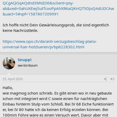
QCgAQGqAQdnd3Mtd2l6&sclient=psy-
ab&ved=0ahUKEwj5utTcooPpAhXR6aQKHQT5DJoQ4dUDCAw
&uact=5#spf=1587807209991
Ich hoffe nicht Dein Gewärleisungsprob, die sind eigentlich
keine Nachrüstteile.
https://www.opo.ch/de/anti-verzugsbeschlag-plano-
universal-fuer-holztueren/p/bp6228302.html
Snuppi
ww-birnbaum
25. April 2020
#3
Hallo,
wie magmog schon schrieb. Es gibt einen wo in neu gebaute
schon mit integriert wird C sowie einen für nachträglichen
Einbau hinterm Stulp vom Schloß. Bei IV 68 Eiche funktioniert
er, bei IV 80 hatte ich da keinen Erfolg erzielen können. Bei
100mm Föhre wäre es einen Versuch wert. Davor aber mit