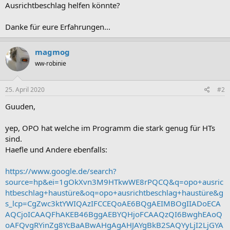
Ausrichtbeschlag helfen könnte?
Danke für eure Erfahrungen...
magmog
ww-robinie
25. April 2020
#2
Guuden,
yep, OPO hat welche im Programm die stark genug für HTs
sind.
Haefle und Andere ebenfalls:
https://www.google.de/search?
source=hp&ei=1gOkXvn3M9HTkwWE8rPQCQ&q=opo+ausric
htbeschlag+haustüre&oq=opo+ausrichtbeschlag+haustüre&g
s_lcp=CgZwc3ktYWIQAzIFCCEQoAE6BQgAEIMBOgIIADoECA
AQCjoICAAQFhAKEB46BggAEBYQHjoFCAAQzQI6BwghEAoQ
oAFQvgRYinZg8YcBaABwAHgAgAHJAYgBkB2SAQYyLjI2LjGYA