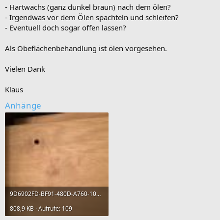
- Hartwachs (ganz dunkel braun) nach dem ölen?
- Irgendwas vor dem Ölen spachteln und schleifen?
- Eventuell doch sogar offen lassen?
Als Obeflächenbehandlung ist ölen vorgesehen.
Vielen Dank
Klaus
Anhänge
9D6902FD-BF91-480D-A760-104457771B29.jpg
808,9 KB · Aufrufe: 109