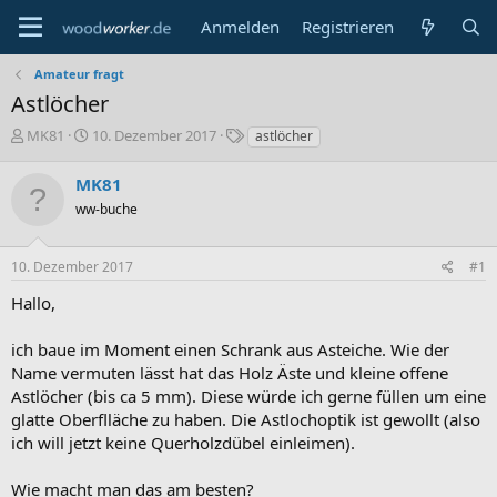
Anmelden
Registrieren
Amateur fragt
Astlöcher
E
E
S
MK81
10. Dezember 2017
astlöcher
r
r
c
s
s
h
MK81
t
t
l
ww-buche
e
e
a
l
l
g
l
l
w
10. Dezember 2017
#1
e
t
o
r
a
r
Hallo,
m
t
e
ich baue im Moment einen Schrank aus Asteiche. Wie der
Name vermuten lässt hat das Holz Äste und kleine offene
Astlöcher (bis ca 5 mm). Diese würde ich gerne füllen um eine
glatte Oberflläche zu haben. Die Astlochoptik ist gewollt (also
ich will jetzt keine Querholzdübel einleimen).
Wie macht man das am besten?