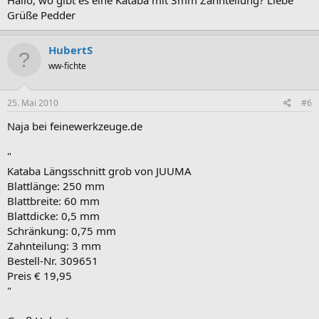
Hallo, wo gibt es eine Kataba mit 3mm Zahnteilung? Liebe
Grüße Pedder
HubertS
ww-fichte
25. Mai 2010
#6
Naja bei feinewerkzeuge.de
"
Kataba Längsschnitt grob von JUUMA
Blattlänge: 250 mm
Blattbreite: 60 mm
Blattdicke: 0,5 mm
Schränkung: 0,75 mm
Zahnteilung: 3 mm
Bestell-Nr. 309651
Preis € 19,95
"