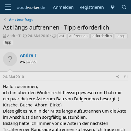
Anmelden
Registrieren
Amateur fragt
Ast längs auftrennen - Tipp erforderlich
E
E
S
Andre T
24. Mai 2010
ast
auftrennen
erforderlich
längs
r
r
c
tipp
s
s
h
t
t
l
Andre T
e
e
a
l
ww-pappel
l
g
l
l
w
e
t
o
24. Mai 2010
#1
r
a
r
m
t
Hallo zusammen,
e
ich bin über den Winter recht fleissig gewesen und hab mir
ein paar dickere Äste zum Bau von Didgeridoos besorgt. (
Kirsche, Buche, Ahorn, Birke)
Diese gilt es nun in der Mitte längs aufzutrennen um die Äste
im Anschluss dann sorgfältig auszuhölen.
Bislang hatte ich immer vor die Äste in der nächsten
Tischlerei per Bandsäge auftrennen zu lassen. Ich frage mich