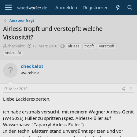
Anmelden
Registrieren
Amateur fragt
Airless tropft und verstopft: welche
Viskosität?
E
E
S
checkalot
17. März 2010
airless
tropft
verstopft
r
r
c
viskosität
s
s
h
t
t
l
checkalot
e
e
a
l
ww-robinie
l
g
l
l
w
e
t
o
17. März 2010
#1
r
a
r
m
t
Liebe Lackierexperten,
e
ich habe erstmals versucht, mit meinem Wagner Airless-Gerät
(W450SE) Füller zu spritzen (spez. Airless-Füller auf
Wasserbasis: "Capacryl Airless-Füller").
In den techn. Blättern stand unverdünnt spritzen und vor