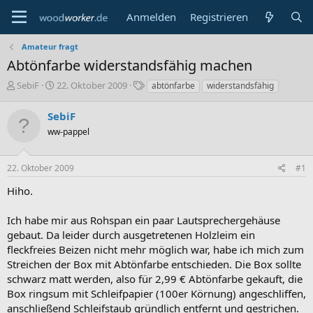
Anmelden
Registrieren
Amateur fragt
Abtönfarbe widerstandsfähig machen
E
E
S
SebiF
22. Oktober 2009
abtönfarbe
widerstandsfähig
r
r
c
s
s
h
SebiF
t
t
l
ww-pappel
e
e
a
l
l
g
l
l
w
22. Oktober 2009
#1
e
t
o
r
a
r
Hiho.
m
t
e
Ich habe mir aus Rohspan ein paar Lautsprechergehäuse
gebaut. Da leider durch ausgetretenen Holzleim ein
fleckfreies Beizen nicht mehr möglich war, habe ich mich zum
Streichen der Box mit Abtönfarbe entschieden. Die Box sollte
schwarz matt werden, also für 2,99 € Abtönfarbe gekauft, die
Box ringsum mit Schleifpapier (100er Körnung) angeschliffen,
anschließend Schleifstaub gründlich entfernt und gestrichen.