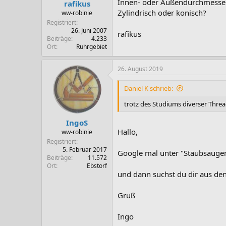
Innen- oder Außendurchmesse
rafikus
Zylindrisch oder konisch?
ww-robinie
Registriert
26. Juni 2007
rafikus
Beiträge
4.233
Ort
Ruhrgebiet
26. August 2019
Daniel K schrieb:
trotz des Studiums diverser Thre
IngoS
Hallo,
ww-robinie
Registriert
5. Februar 2017
Google mal unter "Staubsaug
Beiträge
11.572
Ort
Ebstorf
und dann suchst du dir aus den
Gruß
Ingo