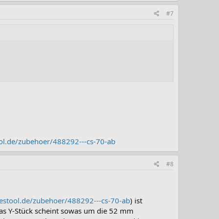
#7
ol.de/zubehoer/488292---cs-70-ab
#8
estool.de/zubehoer/488292---cs-70-ab
) ist
as Y-Stück scheint sowas um die 52 mm