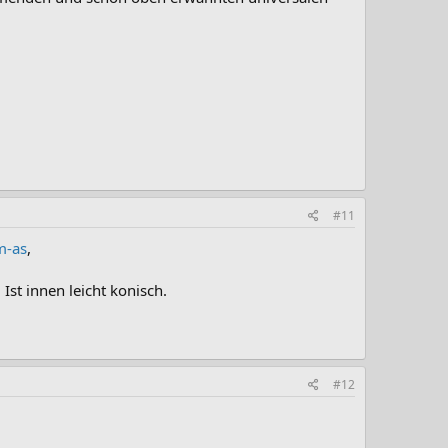
#11
m-as
,
st innen leicht konisch.
#12