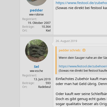
https://www.festool.de/zubeh
(Sowas nie direkt bei festool ka
pedder
ww-robinie
Registriert
19. Oktober 2007
Beiträge
10.364
Ort
Kiel
26. August 2019
pedder schrieb:
Wenn dein Sauger nahe an der Sä
Sel
https://www.festool.de/zubehoer
(Sowas nie direkt bei festool kaufen
ww-esche
Registriert
Einfachstes Zubehör kauft man 
13. Juni 2019
Beiträge
593
oder man hat Geld übrig. Denn 
Ort
Radebeul
Oder kauft wer seine Schleifbä
Doch es gibt genug echt gutes 
sogar qualitativ besser als Origi