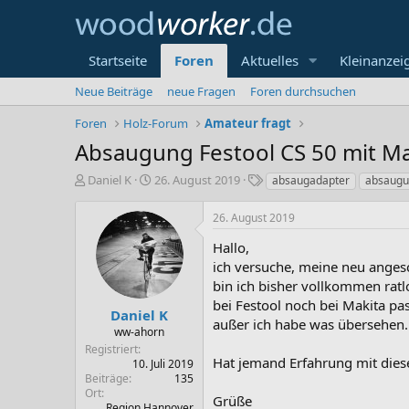
Startseite
Foren
Aktuelles
Kleinanzei
Neue Beiträge
neue Fragen
Foren durchsuchen
Foren
Holz-Forum
Amateur fragt
Absaugung Festool CS 50 mit Ma
E
E
S
Daniel K
26. August 2019
absaugadapter
absaug
r
r
c
s
s
h
26. August 2019
t
t
l
e
e
a
Hallo,
l
l
g
ich versuche, meine neu anges
l
l
w
bin ich bisher vollkommen ratl
e
t
o
bei Festool noch bei Makita pa
r
a
r
Daniel K
außer ich habe was übersehen.
m
t
ww-ahorn
e
Registriert
Hat jemand Erfahrung mit dies
10. Juli 2019
Beiträge
135
Ort
Grüße
Region Hannover