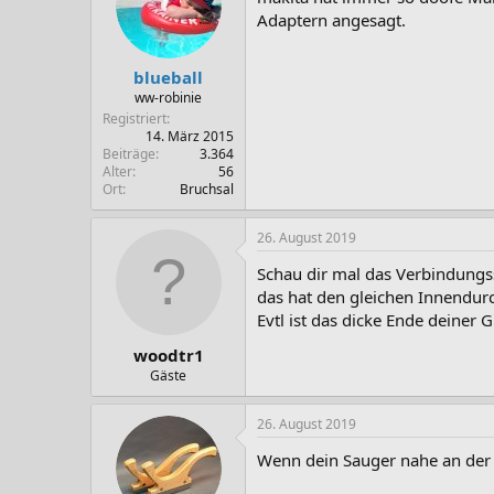
Adaptern angesagt.
blueball
ww-robinie
Registriert
14. März 2015
Beiträge
3.364
Alter
56
Ort
Bruchsal
26. August 2019
Schau dir mal das Verbindung
das hat den gleichen Innendur
Evtl ist das dicke Ende deiner
woodtr1
Gäste
26. August 2019
Wenn dein Sauger nahe an der 