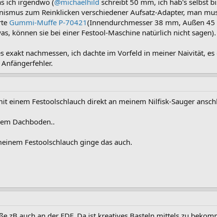
s ich irgendwo (
@michaelhild
schreibt 50 mm, ich hab's selbst 
ismus zum Reinklicken verschiedener Aufsatz-Adapter, man muss
rte
Gummi-Muffe P-70421
(Innendurchmesser 38 mm, Außen 45 
as, können sie bei einer Festool-Maschine natürlich nicht sagen).
s exakt nachmessen, ich dachte im Vorfeld in meiner Naivität, es
 Anfängerfehler.
mit einem Festoolschlauch direkt an meinem Nilfisk-Sauger ansc
 dem Dachboden..
einem Festoolschlauch ginge das auch.
e zB auch an der FDF. Da ist kreatives Basteln mittels zu bek