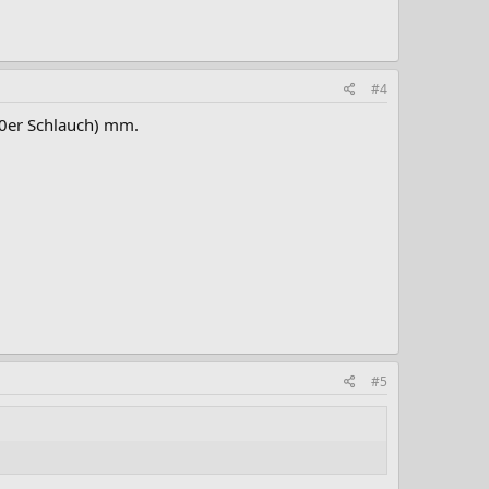
#4
50er Schlauch) mm.
#5