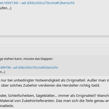
oer/499196---ad-d36cs50cs70cms#Übersicht
ufen...)
ge stehen kann, müsste das klappen:
/499196---ad-d36cs50cs70cms#Übersicht
...)
nur bei unbedingter Notwendigkeit als Originalteil. Außer man s
über solches Zubehör verdienen die Hersteller richtig Geld.
nder, Schleifscheiben, Sägeblätter... immer als Originalteil? M
Material von Zubehörlieferanten. Das man sich die Teile genau an
nalteile.