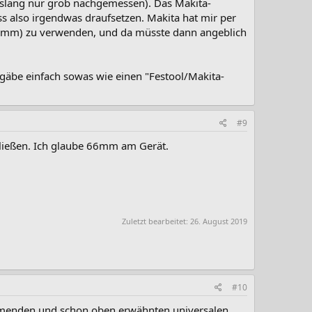
bislang nur grob nachgemessen). Das Makita-
 also irgendwas draufsetzen. Makita hat mir per
mm) zu verwenden, und da müsste dann angeblich
 gäbe einfach sowas wie einen "Festool/Makita-
#9
hließen. Ich glaube 66mm am Gerät.
Zuletzt bearbeitet:
26. August 2019
#10
ommenden und schon oben erwähnten universalen