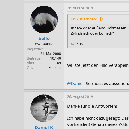
26. August 2019
rafikus schrieb:
Innen- oder Außendurchmesser?
Zylindrisch oder konisch?
bello
rafikus
ww-robinie
Registriert
21. Mai 2008
Beiträge
10.140
Alter
69
Willste jetzt den Hild veräppeln
Ort
Koblenz
@Daniel
: So muss es aussehen
26. August 2019
Danke für die Antworten!
Ich habe nicht dazugesagt: Da
vorhanden! Genau dieses Y-St
Daniel K