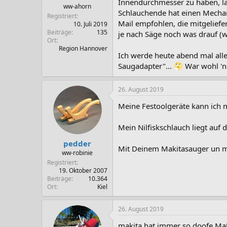
Innendurchmesser zu haben, la
ww-ahorn
Schlauchende hat einen Mechan
Registriert
Mail empfohlen, die mitgeliefe
10. Juli 2019
Beiträge
135
je nach Säge noch was drauf (w
Ort
Region Hannover
Ich werde heute abend mal alle
Saugadapter"...
War wohl 'n
26. August 2019
Meine Festoolgeräte kann ich 
Mein Nilfiskschlauch liegt auf
pedder
Mit Deinem Makitasauger un m
ww-robinie
Registriert
19. Oktober 2007
Beiträge
10.364
Ort
Kiel
26. August 2019
makita hat immer so doofe Maß