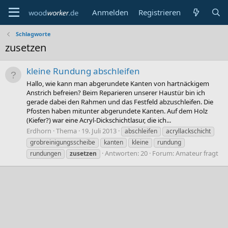
Anmelden
Registrieren
Schlagworte
zusetzen
kleine Rundung abschleifen
Hallo, wie kann man abgerundete Kanten von hartnäckigem
Anstrich befreien? Beim Reparieren unserer Haustür bin ich
gerade dabei den Rahmen und das Festfeld abzuschleifen. Die
Pfosten haben mitunter abgerundete Kanten. Auf dem Holz
(Kiefer?) war eine Acryl-Dickschichtlasur, die ich...
Erdhorn
Thema
19. Juli 2013
abschleifen
acryllackschicht
grobreinigungsscheibe
kanten
kleine
rundung
Antworten: 20
Forum:
Amateur fragt
rundungen
zusetzen