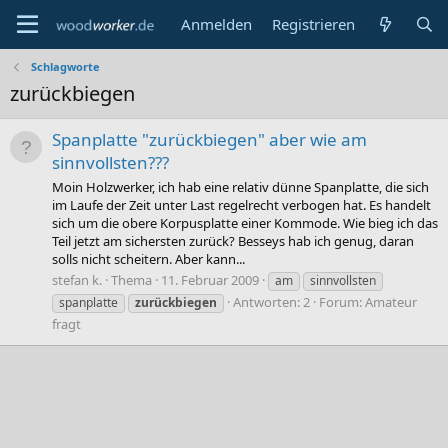
Anmelden
Registrieren
Schlagworte
zurückbiegen
Spanplatte "zurückbiegen" aber wie am
sinnvollsten???
Moin Holzwerker, ich hab eine relativ dünne Spanplatte, die sich
im Laufe der Zeit unter Last regelrecht verbogen hat. Es handelt
sich um die obere Korpusplatte einer Kommode. Wie bieg ich das
Teil jetzt am sichersten zurück? Besseys hab ich genug, daran
solls nicht scheitern. Aber kann...
stefan k.
Thema
11. Februar 2009
am
sinnvollsten
Antworten: 2
Forum:
Amateur
spanplatte
zurückbiegen
fragt