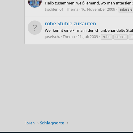
Hallo zusammen, weiß jemand, wo man Intarsien zu
tischler_01
Thema
16. November 2009
intarsie
rohe Stühle zukaufen
Wer kennt eine Firma in der ich unbehandelte Stü
josefsch.
Thema
21. Juli 2009
rohe
stühle
s
Foren
Schlagworte