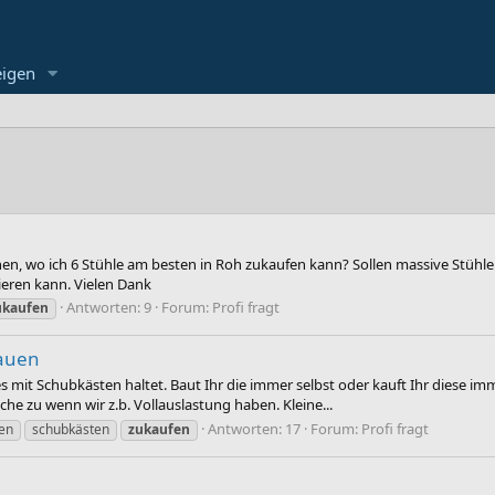
eigen
 wo ich 6 Stühle am besten in Roh zukaufen kann? Sollen massive Stühle i
ieren kann. Vielen Dank
Antworten: 9
Forum:
Profi fragt
ukaufen
bauen
r es mit Schubkästen haltet. Baut Ihr die immer selbst oder kauft Ihr diese i
che zu wenn wir z.b. Vollauslastung haben. Kleine...
Antworten: 17
Forum:
Profi fragt
en
schubkästen
zukaufen