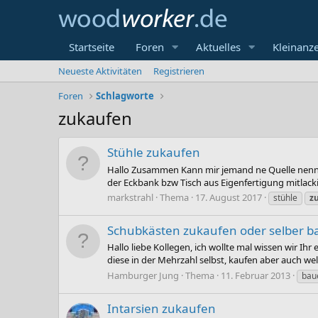
Startseite
Foren
Aktuelles
Kleinanz
Neueste Aktivitäten
Registrieren
Foren
Schlagworte
zukaufen
Stühle zukaufen
Hallo Zusammen Kann mir jemand ne Quelle nennen,
der Eckbank bzw Tisch aus Eigenfertigung mitlack
markstrahl
Thema
17. August 2017
stühle
z
Schubkästen zukaufen oder selber 
Hallo liebe Kollegen, ich wollte mal wissen wir Ih
diese in der Mehrzahl selbst, kaufen aber auch wel
Hamburger Jung
Thema
11. Februar 2013
bau
Intarsien zukaufen