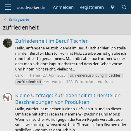
Anmelden
Registrieren
Schlagworte
zufriedenheit
Zufriedenheit im Beruf Tischler
Hallo, anfangene Auszubildende im Beruf Tischler hier! Ich stelle
mir den Beruf wirklich toll vor, mit Holz zu arbeiten ist glaube ich
(und hoffe ich) genau meins. Man hört aber auch immer wieder
dass man sich dort kaputt arbeitet und dass der Gehalt vorne
und hinten nicht reicht. Vielleicht...
Caro:)
Thema
27. April 2025
schreinerausbildung
tischler
Antworten: 133
Forum:
Amateur fragt
zufriedenheit
Kleine Umfrage: Zufriedenheit mit Hersteller-
Beschreibungen von Produkten
Hallo, würdet ihr mir einen kleinen Gefallen tun und an dieser
Umfrage mit acht Fragen teilnehmen? (@Admins und Mods:
Wenn ein solcher Aufruf gegen die Foren-Regeln verstößt oder
sonst wie nicht gewünscht ist, bitte Thread einfach löschen oder
schließen.) Worum es geht: Ich bin...