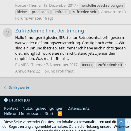
Konze
Thema
18. Dezember 2017
herstellerbeschreibungen
Antworten: 13
kleine
produkten
umfrage
zufriedenheit
Forum:
Amateur fragt
Zufriedenheit mit der Innung
Hallo Innungsmitglieder, !!!Bitte nur Betriebsinhaber!!! gestern
war wieder die Innungsversammlung. Grottig hoch zehn..... Wir
sind ein Innungsbetrieb, seit immer. Ich habe auch nichts gegen
die Innung! Ich würde sie nur nicht, stand jetzt, jemandem
empfehlen. Was macht Ihr als...
RUMBA
Thema
7. November 2017
innung
zufriedenheit
Antworten: 22
Forum:
Profi fragt
Schlagworte
Deutsch [Du]
Kontakt
Nutzungsbedingungen
Datenschutz
Hilfe und Impressum
Start
R
S
Diese Seite verwendet Cookies, um Inhalte zu personalisieren und dich nach
Obe
S
der Registrierung angemeldet zu halten. Durch die Nutzung unserer Webseite