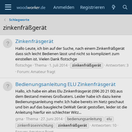
Anmelden
Registrieren
Schlagworte
zinkenfräßgerät
Zinkenfräsgerät
Hallo Leute, ich bin auf der Suche, nach einem Zinkenfräßgerät
dass sich leicht Bedienen lässt und nicht so kompliziert zum
einstellen ist. Vielen Dank flotschge
flotschge
Thema
1. Juli 2014
Antworten: 3
zinkenfräßgerät
Forum:
Amateur fragt
Bedienungsanleitung ELU Zinkenfräsgerät
Hallo, ich habe ein altes Elu Zinkenfräsgerät (096 20 21 00) aus
dem Bestand meines Großvaters. Leider habe ich dazu keine
Bedienungsanleitung mehr. Ich habe bereits im Netz geschaut
und bin auf das baugleiche DeWalt Gerät gestoßen, leider ist die
Anleitung hierfür ein schlechter Witz...
gma
Thema
27. Juni 2014
bedienungsanleitung
elu
Antworten: 10
zinkenfräseinrichtung
zinkenfräßgerät
Forum:
Amateur fragt