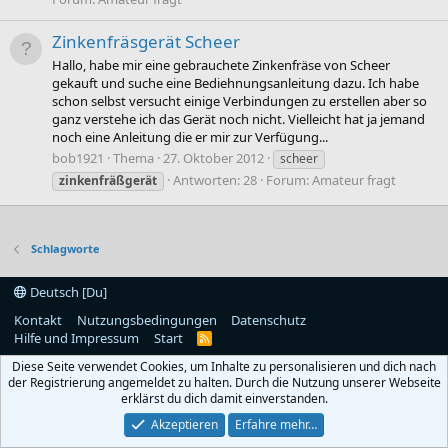
Zinkenfräsgerät Scheer
Hallo, habe mir eine gebrauchete Zinkenfräse von Scheer
gekauft und suche eine Bediehnungsanleitung dazu. Ich habe
schon selbst versucht einige Verbindungen zu erstellen aber so
ganz verstehe ich das Gerät noch nicht. Vielleicht hat ja jemand
noch eine Anleitung die er mir zur Verfügung...
bob1921
Thema
27. Oktober 2012
scheer
Antworten: 28
Forum:
Amateur fragt
zinkenfräßgerät
Schlagworte
Deutsch [Du]
Kontakt
Nutzungsbedingungen
Datenschutz
Hilfe und Impressum
Start
R
S
Diese Seite verwendet Cookies, um Inhalte zu personalisieren und dich nach
S
der Registrierung angemeldet zu halten. Durch die Nutzung unserer Webseite
erklärst du dich damit einverstanden.
Akzeptieren
Erfahre mehr…