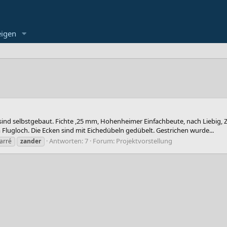
eigen
 sind selbstgebaut. Fichte ,25 mm, Hohenheimer Einfachbeute, nach Liebig, 
Flugloch. Die Ecken sind mit Eichedübeln gedübelt. Gestrichen wurde...
Antworten: 7
Forum:
Projektvorstellung
arré
zander