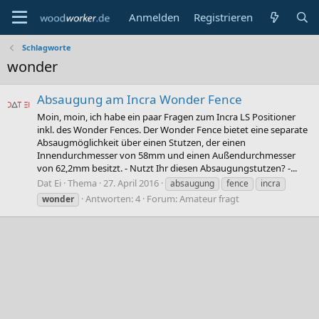
Anmelden
Registrieren
Schlagworte
wonder
Absaugung am Incra Wonder Fence
Moin, moin, ich habe ein paar Fragen zum Incra LS Positioner
inkl. des Wonder Fences. Der Wonder Fence bietet eine separate
Absaugmöglichkeit über einen Stutzen, der einen
Innendurchmesser von 58mm und einen Außendurchmesser
von 62,2mm besitzt. - Nutzt Ihr diesen Absaugungstutzen? -...
Dat Ei
Thema
27. April 2016
absaugung
fence
incra
Antworten: 4
Forum:
Amateur fragt
wonder