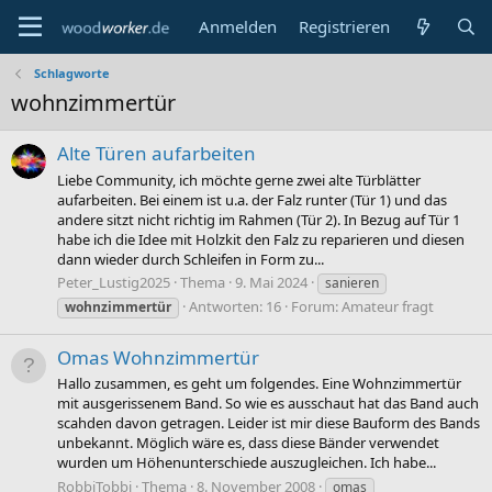
Anmelden
Registrieren
Schlagworte
wohnzimmertür
Alte Türen aufarbeiten
Liebe Community, ich möchte gerne zwei alte Türblätter
aufarbeiten. Bei einem ist u.a. der Falz runter (Tür 1) und das
andere sitzt nicht richtig im Rahmen (Tür 2). In Bezug auf Tür 1
habe ich die Idee mit Holzkit den Falz zu reparieren und diesen
dann wieder durch Schleifen in Form zu...
Peter_Lustig2025
Thema
9. Mai 2024
sanieren
Antworten: 16
Forum:
Amateur fragt
wohnzimmertür
Omas Wohnzimmertür
Hallo zusammen, es geht um folgendes. Eine Wohnzimmertür
mit ausgerissenem Band. So wie es ausschaut hat das Band auch
scahden davon getragen. Leider ist mir diese Bauform des Bands
unbekannt. Möglich wäre es, dass diese Bänder verwendet
wurden um Höhenunterschiede auszugleichen. Ich habe...
RobbiTobbi
Thema
8. November 2008
omas