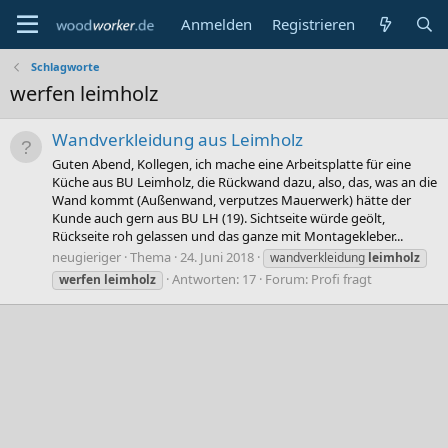
Anmelden
Registrieren
Schlagworte
werfen leimholz
Wandverkleidung aus Leimholz
Guten Abend, Kollegen, ich mache eine Arbeitsplatte für eine
Küche aus BU Leimholz, die Rückwand dazu, also, das, was an die
Wand kommt (Außenwand, verputzes Mauerwerk) hätte der
Kunde auch gern aus BU LH (19). Sichtseite würde geölt,
Rückseite roh gelassen und das ganze mit Montagekleber...
neugieriger
Thema
24. Juni 2018
wandverkleidung
leimholz
Antworten: 17
Forum:
Profi fragt
werfen
leimholz