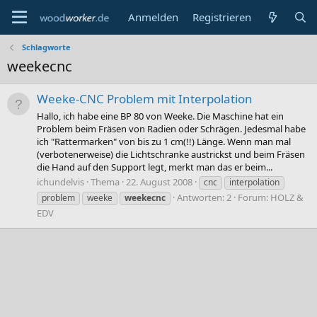
Anmelden
Registrieren
Schlagworte
weekecnc
Weeke-CNC Problem mit Interpolation
Hallo, ich habe eine BP 80 von Weeke. Die Maschine hat ein
Problem beim Fräsen von Radien oder Schrägen. Jedesmal habe
ich "Rattermarken" von bis zu 1 cm(!!) Länge. Wenn man mal
(verbotenerweise) die Lichtschranke austrickst und beim Fräsen
die Hand auf den Support legt, merkt man das er beim...
ichundelvis
Thema
22. August 2008
cnc
interpolation
Antworten: 2
Forum:
HOLZ &
problem
weeke
weekecnc
EDV